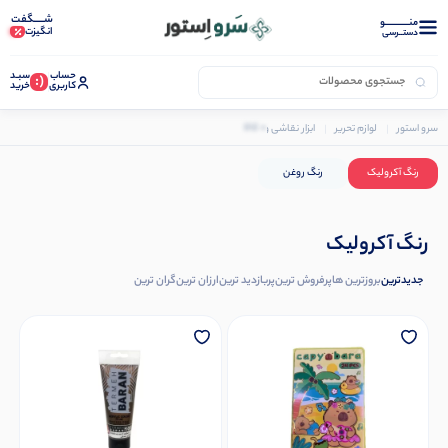
شـــــگفت
منــــــــــــو
انگیزت
دستــرسی
حساب
سبـد
(:
کاربری
خرید
0 کالا
سرو استور
لوازم تحریر
ابزار نقاشی و رنگ آمیزی
انواع رنگ های نقاشی
رنگ آکرولیک
رنگ آکرولیک
رنگ روغن
رنگ آکرولیک
جدیدترین
بروزترین ها
پرفروش ترین
پربازدید ترین
ارزان ترین
گران ترین