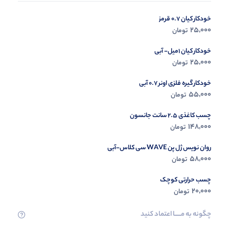
خودکار کیان 0.7 قرمز
در حال ب
25,000
تومان
مشاه
خودکار کیان 1میل- آبی
25,000
تومان
خودکار گیره فلزی اونر 0.7 آبی
55,000
تومان
چسب کاغذی 2.5 سانت جانسون
148,000
تومان
روان نویس ژل پن WAVE سی کلاس-آبی
58,000
تومان
چسب حرارتی کوچک
20,000
تومان
چگونه به مــــــا اعتماد کنید