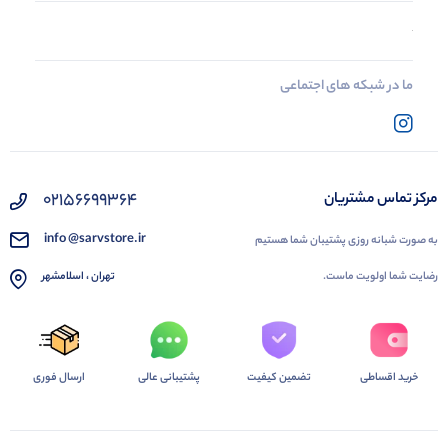
ما در شبکه های اجتماعی
02156699364
مرکز تماس مشتریان
info @sarvstore.ir
به صورت شبانه روزی پشتیبان شما هستیم
رضایت شما اولویت ماست.
تهران ، اسلامشهر
خرید اقساطی
تضمین کیفیت
پشتیبانی عالی
ارسال فوری