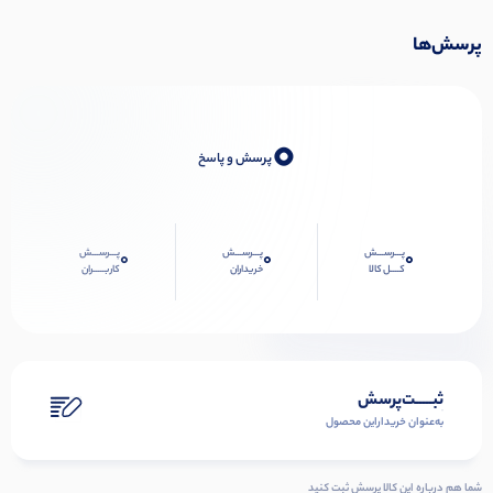
پرسش‌ها
0
پرسش و پاسخ
پـــرســـش
پـــرســـش
پـــرســـش
0
0
0
کــــل کالا
خریداران
کاربـــــران
ثبـــــت‌پرسش
به‌عنوان ‌خریدار‌این‌ محصول
شما هم درباره این کالا پرسش ثبت کنید