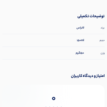
توضیحات تکمیلی
لاتراس
برند
150ml
حجم
150گرم
وزن
امتیاز و دیدگاه کاربران
0