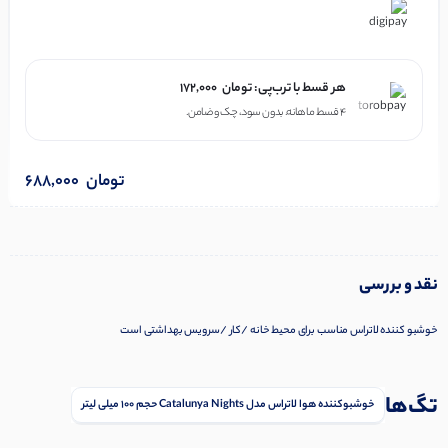
در ۴ قسط با دیجی‌پی
هر قسط با ترب‌پی:
تومان
172,000
۴ قسط ماهانه. بدون سود، چک و ضامن.
تومان
688,000
نقد و بررسی
خوشبو کننده لاتراس مناسب برای محیط خانه /کار /سرویس بهداشتی است
تگ‌ها
خوشبوکننده هوا لاتراس مدل Catalunya Nights حجم 100 میلی لیتر