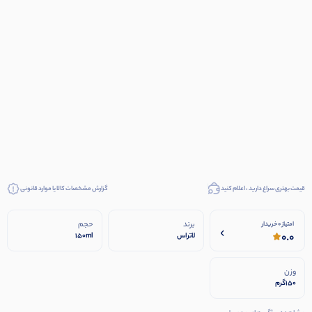
قیمت بهتری سراغ دارید ، اعلام کنید
گزارش مشخصات کالا یا موارد قانونی
برند
حجم
امتیاز 0 خریدار
0.0
لاتراس
150ml
وزن
150گرم