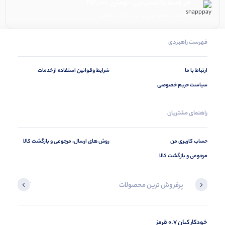
هر قسط با اسنپ‌پی:
تومان
172,000
۴ قسط ماهانه. بدون سود، چک و ضامن.
فهرست راهبردی
ارتباط با ما
شرایط وقوانین استفاده از خدمات
سیاست حریم خصوصی
راهنمای مشتریان
حساب کاربری من
روش های ارسال، مرجوعی و بازگشت کالا
مرجوعی و بازگشت کالا
پرفروش ترین محصولات
آخرین محصول
خودکار کیان 0.7 قرمز
در حال ب