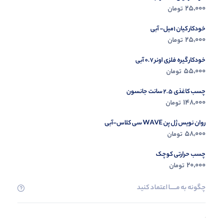
25,000
تومان
مشاه
خودکار کیان 1میل- آبی
25,000
تومان
خودکار گیره فلزی اونر 0.7 آبی
55,000
تومان
چسب کاغذی 2.5 سانت جانسون
148,000
تومان
روان نویس ژل پن WAVE سی کلاس-آبی
58,000
تومان
چسب حرارتی کوچک
20,000
تومان
چگونه به مــــــا اعتماد کنید