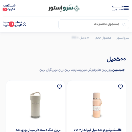
شـــــگفت
منــــــــــــو
انگیزت
دستــرسی
حساب
سبـد
(:
کاربری
خرید
0 کالا
سرو استور
محصول حجم
500میل
500میل
جدیدترین
بروزترین ها
پرفروش ترین
پربازدید ترین
ارزان ترین
گران ترین
فلاسک وکیوم 500 میل لیواندار 7763
تراول ماگ دسته دار سیتارایوری 500