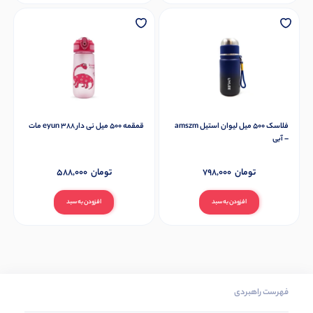
فلاسک 500 میل لیوان استیل amszm
قمقمه 500 میل نی دار 388 eyun مات
– آبی
تومان
798,000
تومان
588,000
افزودن به سبد
افزودن به سبد
فهرست راهبردی