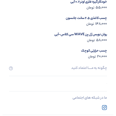
خودکار گیره فلزی اونر 0.7 آبی
55,000
تومان
چسب کاغذی 2.5 سانت جانسون
148,000
تومان
روان نویس ژل پن WAVE سی کلاس-آبی
58,000
تومان
چسب حرارتی کوچک
20,000
تومان
چگونه به مــــــا اعتماد کنید
ما در شبکه های اجتماعی