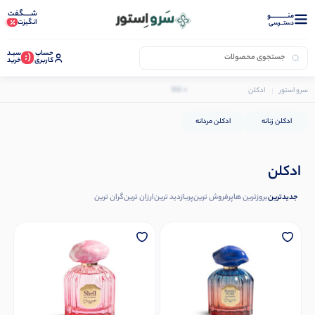
شـــــگفت
منــــــــــــو
انگیزت
دستــرسی
حساب
سبـد
(:
کاربری
خرید
0 کالا
سرو استور
ادکلن
ادکلن زنانه
ادکلن مردانه
ادکلن
جدیدترین
بروزترین ها
پرفروش ترین
پربازدید ترین
ارزان ترین
گران ترین