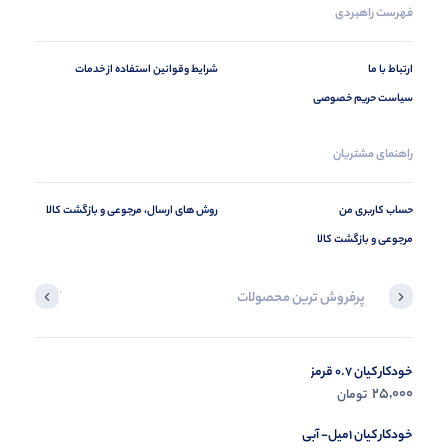
فهرست راهبردی
ارتباط با ما
شرایط وقوانین استفاده از خدمات
سیاست حریم خصوصی
راهنمای مشتریان
حساب کاربری من
روش های ارسال، مرجوعی و بازگشت کالا
مرجوعی و بازگشت کالا
پرفروش ترین محصولات
آخرین محصول
خودکار کیان 0.7 قرمز
در حال ب
25,000
تومان
مشاه
خودکار کیان 1میل- آبی