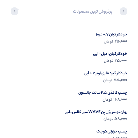
پرفروش ترین محصولات
آخرین محصول
خودکار کیان 0.7 قرمز
در حال ب
25,000
تومان
مشاه
خودکار کیان 1میل- آبی
25,000
تومان
خودکار گیره فلزی اونر 0.7 آبی
55,000
تومان
چسب کاغذی 2.5 سانت جانسون
148,000
تومان
روان نویس ژل پن WAVE سی کلاس-آبی
58,000
تومان
چسب حرارتی کوچک