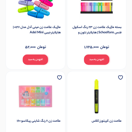
بسته ماژیک علامت زن 23 رنگ اسکول
ماژیک علامت زن مینی آدل مدل 0127 |
فنس Schoolfans | هایلایتر نئون و
هایلایتر جیبی Adel Mini
پاستلی
تومان
1,725,000
تومان
52,000
افزودن به سبد
افزودن به سبد
علامت زن کریتورز کلاس
علامت زن 6 رنگ شاینی پیکاسو 160