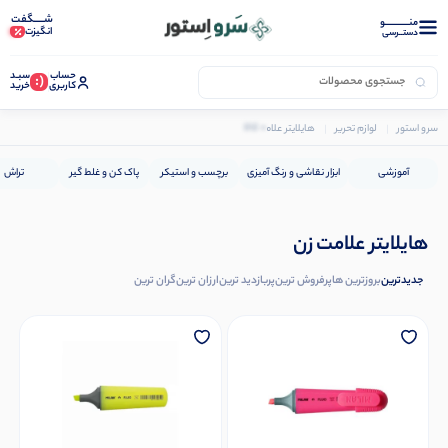
شـــــگفت
منــــــــــــو
انگیزت
دستــرسی
حساب
سبـد
(:
کاربری
خرید
0 کالا
سرو استور
لوازم تحریر
هایلایتر علامت زن
آموزشی
ابزار نقاشی و رنگ آمیزی
برچسب و استیکر
پاک کن و غلط گیر
تراش
هایلایتر علامت زن
جدیدترین
بروزترین ها
پرفروش ترین
پربازدید ترین
ارزان ترین
گران ترین