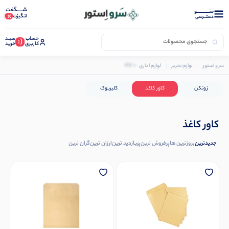
شـــــگفت
منــــــــــــو
انگیزت
دستــرسی
حساب
سبـد
(:
کاربری
خرید
0 کالا
سرو استور
لوازم تحریر
لوازم اداری
لوازم بایگانی
کاور کاغذ
زونکن
کاور کاغذ
کلیربوک
کاور کاغذ
جدیدترین
بروزترین ها
پرفروش ترین
پربازدید ترین
ارزان ترین
گران ترین