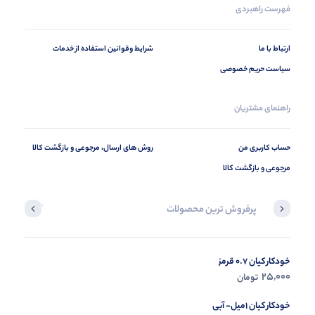
فهرست راهبردی
ارتباط با ما
شرایط وقوانین استفاده از خدمات
سیاست حریم خصوصی
راهنمای مشتریان
حساب کاربری من
روش های ارسال، مرجوعی و بازگشت کالا
مرجوعی و بازگشت کالا
پرفروش ترین محصولات
آخرین محصول
خودکار کیان 0.7 قرمز
در حال ب
25,000
تومان
مشاه
خودکار کیان 1میل- آبی