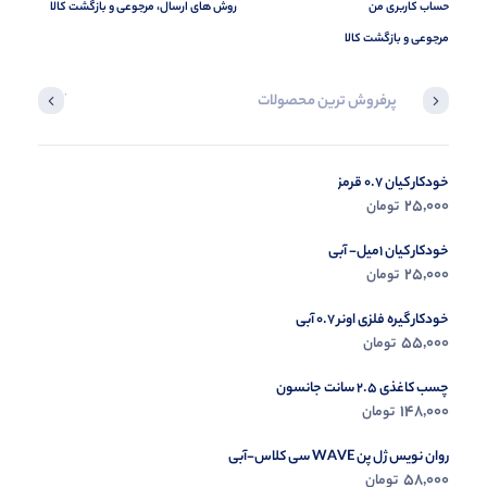
حساب کاربری من
روش های ارسال، مرجوعی و بازگشت کالا
مرجوعی و بازگشت کالا
پرفروش ترین محصولات
آخرین محصول
خودکار کیان 0.7 قرمز
در حال ب
25,000
تومان
مشاه
خودکار کیان 1میل- آبی
25,000
تومان
خودکار گیره فلزی اونر 0.7 آبی
55,000
تومان
چسب کاغذی 2.5 سانت جانسون
148,000
تومان
روان نویس ژل پن WAVE سی کلاس-آبی
58,000
تومان