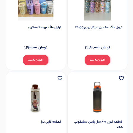
تراول ماگ 900 میل سیتارایوری zf055
تراول ماگ عروسک سانریو
تومان
2,080,000
تومان
1,190,000
افزودن به سبد
افزودن به سبد
قمقمه ایون 800 میل پایین سیلیکونی
قمقمه کاپی بارا
755