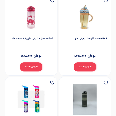
قمقمه سه قلو فانتزی نی دار
قمقمه 500 میل نی دار 388 eyun مات
تومان
1,098,000
تومان
588,000
افزودن به سبد
افزودن به سبد