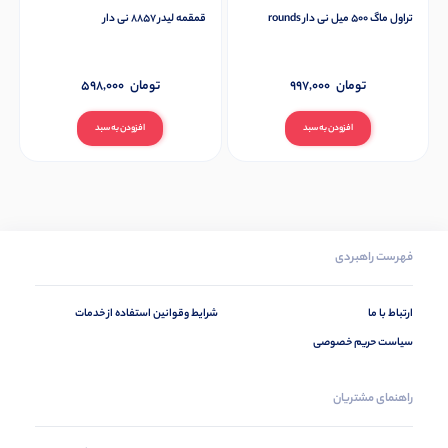
تراول ماگ 500 میل نی دار rounds
قمقمه لیدر 8857 نی دار
تومان
997,000
تومان
598,000
افزودن به سبد
افزودن به سبد
فهرست راهبردی
ارتباط با ما
شرایط وقوانین استفاده از خدمات
سیاست حریم خصوصی
راهنمای مشتریان