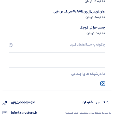
148,000
تومان
روان نویس ژل پن WAVE سی کلاس-آبی
58,000
تومان
چسب حرارتی کوچک
20,000
تومان
چگونه به مــــــا اعتماد کنید
ما در شبکه های اجتماعی
02156699364
مرکز تماس مشتریان
info @sarvstore.ir
به صورت شبانه روزی پشتیبان شما هستیم