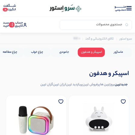
شـــــگفت
منــــــــــــو
انگیزت
دستــرسی
حساب
سبـد
(:
کاربری
خرید
0 کالا
سرو استور
کالای الکترونیکی و گجت
اسپیکر و هدفون
ماساژور
اسپیکر و هدفون
جاعودی
چراغ خواب
چراغ مطالعه
اسپیکر و هدفون
جدیدترین
بروزترین ها
پرفروش ترین
پربازدید ترین
ارزان ترین
گران ترین