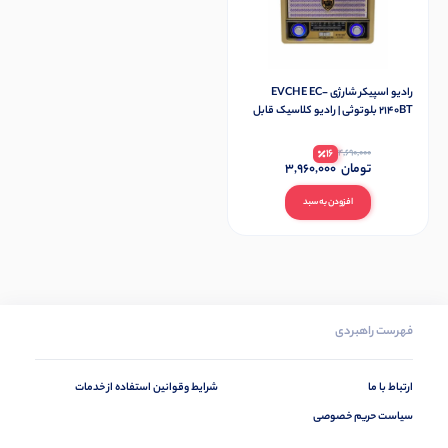
رادیو اسپیکر شارژی EVCHE EC-
2140BT بلوتوثی | رادیو کلاسیک قابل
حمل
16
4,690,000
تومان
3,960,000
افزودن به سبد
فهرست راهبردی
ارتباط با ما
شرایط وقوانین استفاده از خدمات
سیاست حریم خصوصی