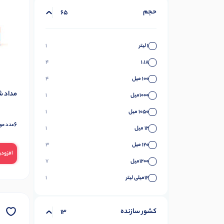
حجم
65
1 لیتر
1
4
1.18
100 میل
4
مداد شمعی دو
1000میل
1
1050 میل
1
6
عدد مو
12 میل
1
120 میل
3
افزودن
1200میل
7
12میلی لیتر
1
1300میل
1
کشور سازنده
15 گرم
3
13