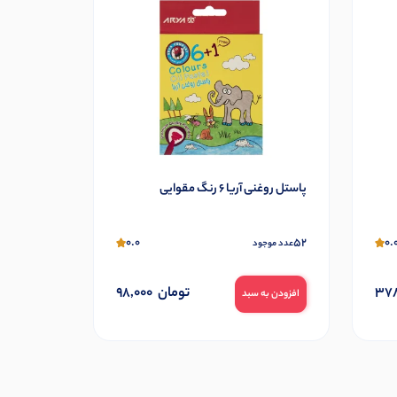
پاستل روغنی آریا 6 رنگ مقوایی
0.0
52
0.
عدد موجود
378
تومان
98,000
افزودن به سبد