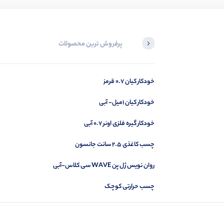
پرفروش ترین محصولات
خودکار کیان 0.7 قرمز
خودکار کیان 1میل- آبی
خودکار گیره فلزی اونر 0.7 آبی
چسب کاغذی 2.5 سانت جانسون
روان نویس ژل پن WAVE سی کلاس-آبی
چسب حرارتی کوچک