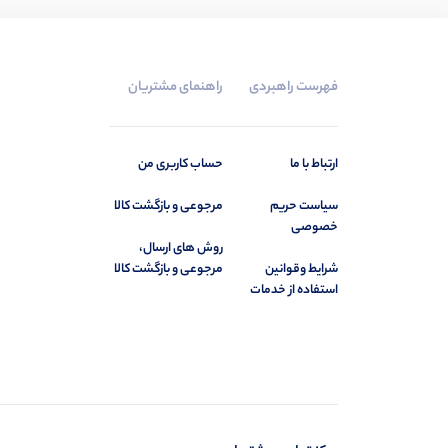
680میل
1
70 میل
1
700میل
3
فهرست راهبردی
راهنمای مشتریان
710 میل
1
75 میل
10
ارتباط با ما
حساب کاربری من
750 میل
2
سیاست حریم
مرجوعی و بازگشت کالا
750میل
1
خصوصی
8 گرم
روش های ارسال،
3
شرایط وقوانین
مرجوعی و بازگشت کالا
800 میل
2
استفاده از خدمات
800میل
6
9 گرم
2
900میل
11
بین 300تا400 میلی لیتر
1