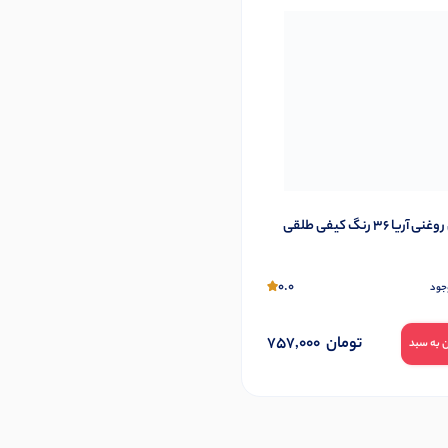
آریا 36 رنگ کیفی طلقی
0.0
جود
تومان
757,000
 به سبد