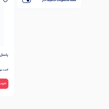
فقط محصولات تخفیف دار
450 میل
7
480 میل
6
5 میل
1
50 میل
1
500 میلی لیتر
4
500میل
22
50میل
3
پاستل روغنی 
520 میل
2
550 میل
8
2
عدد مو
560میل
1
570 میل
4
افزودن
600میل
25
630 میل
1
650 میل
4