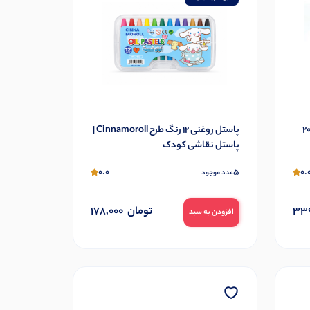
پاستل روغنی 12 رنگ طرح Cinnamoroll |
پاستل نقاشی کودک
0.0
5
0.
عدد موجود
339
تومان
178,000
افزودن به سبد