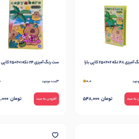
 تکه 250202 کاپی بارا
ست رنگ آمیزی 24 تکه 250201 کاپی بارا
0
3
0.0
وجود
عدد موجود
تومان
548,000
تومان
,000
 به سبد
افزودن به سبد