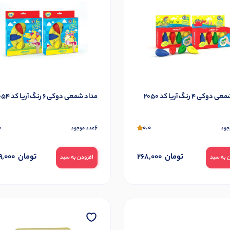
کی 4 رنگ آریا کد 2050
مداد شمعی دوکی 6 رنگ آریا کد 2054
0
6
0.0
جود
عدد موجود
تومان
268,000
تومان
,000
 به سبد
افزودن به سبد