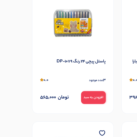
پاستل پیچی 24 رنگ DP-1079
0.0
3
0.
عدد موجود
398
تومان
565,000
افزودن به سبد