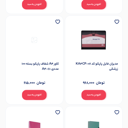
افزودن به سبد
افزودن به سبد
مدیران فایل پاپکو کد KA4CP-06
کاور A4 شفاف پاپکو بسته 100
زرشکی
عددی-11-A4
تومان
968,000
تومان
615,000
افزودن به سبد
افزودن به سبد