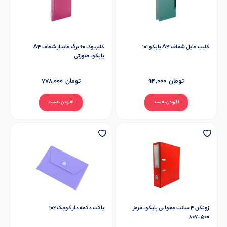
کلیپ فایل شفاف A4 پاپکو 101
کلیربوک 60 برگ قابدار شفاف A4
پاپکو-صورتی
تومان
94,000
تومان
778,000
افزودن به سبد
افزودن به سبد
زونکن 4 سانت مقوایی پاپکو-قرمز
پاکت دکمه دار کوچک 102
500-807