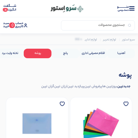
شـــــگفت
منــــــــــــو
انگیزت
دستــرسی
حساب
سبـد
(:
کاربری
خرید
0 کالا
سرو استور
لوازم تحریر
لوازم اداری
پوشه
آهنربا
اقلام مصرفی اداری
پانچ
پوشه
تخته وایت برد
پوشه
جدیدترین
بروزترین ها
پرفروش ترین
پربازدید ترین
ارزان ترین
گران ترین