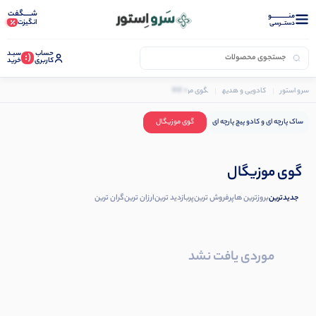
شـــــگفت
منــــــــــــو
انگیزت
دستــرسی
حساب
سبـد
(:
کاربری
خرید
0 کالا
سرو استور
کادویی و هدیه
گوی موزیگال
ساک پارچه ای و کادو پیچ پارچه ای
گوی موزیگال
گوی موزیگال
جدیدترین
بروزترین ها
پرفروش ترین
پربازدید ترین
ارزان ترین
گران ترین
موردی یافت نشد