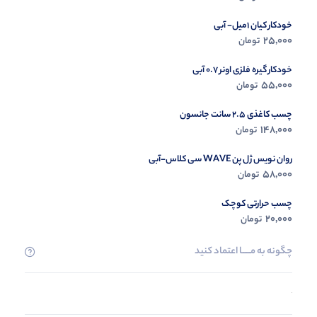
خودکار کیان 1میل- آبی
25,000
تومان
خودکار گیره فلزی اونر 0.7 آبی
55,000
تومان
چسب کاغذی 2.5 سانت جانسون
148,000
تومان
روان نویس ژل پن WAVE سی کلاس-آبی
58,000
تومان
چسب حرارتی کوچک
20,000
تومان
چگونه به مــــــا اعتماد کنید