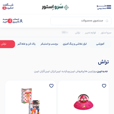
شـــــگفت
منــــــــــــو
انگیزت
دستــرسی
حساب
سبـد
(:
کاربری
خرید
0 کالا
سرو استور
لوازم تحریر
تراش
آموزشی
ابزار نقاشی و رنگ آمیزی
برچسب و استیکر
پاک کن و غلط گیر
تراش
تراش
جدیدترین
بروزترین ها
پرفروش ترین
پربازدید ترین
ارزان ترین
گران ترین