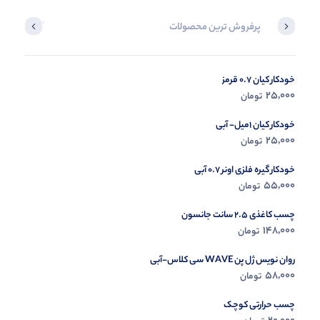
پرفروش ترین محصولات
آخرین محصول
خودکار کیان 0.7 قرمز
در حال ب
25,000
تومان
مشاه
خودکار کیان 1میل- آبی
25,000
تومان
خودکار گیره فلزی اونر 0.7 آبی
55,000
تومان
چسب کاغذی 2.5 سانت جانسون
148,000
تومان
روان نویس ژل پن WAVE سی کلاس-آبی
58,000
تومان
چسب حرارتی کوچک