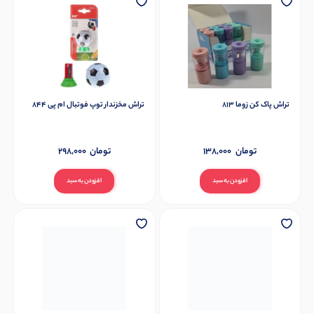
تراش پاک کن زوما 813
تراش مخزندار توپ فوتبال ام پی 844
تومان
138,000
تومان
298,000
افزودن به سبد
افزودن به سبد