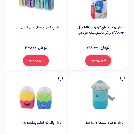
تراش رومیزی طرح کره زمین MP مدل
تراش پیکسی پاستلی سی کلاس
PA832 | تراش فانتزی تیغه فولادی
تومان
298,000
تومان
44,000
افزودن به سبد
افزودن به سبد
تراش رومیزی سینمارول 1875
تراش پاک کن لبخند پیکاسو 115