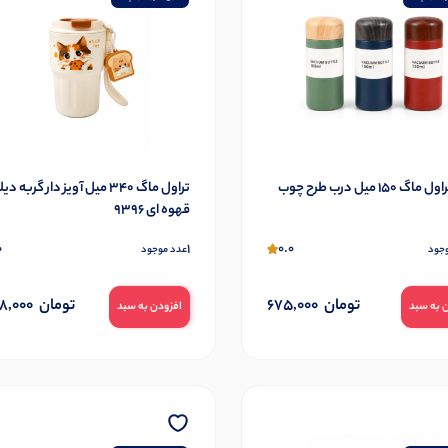
 ۱۵۰ میل درب طرح چوب
تراول ماگ 340 میل آویز دار گربه دی
قهوه ای 9396
0
1
0.0
جود
عدد موجود
تومان
675,000
تومان
88,000
 به سبد
افزودن به سبد