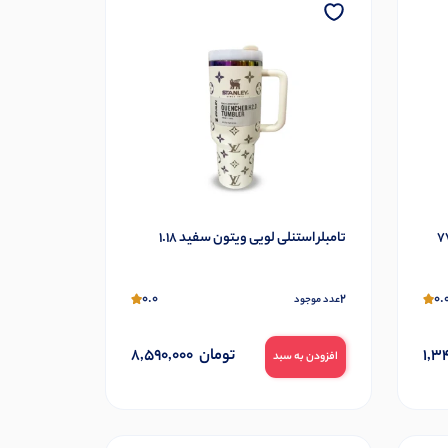
تامبلر استنلی لویی ویتون سفید 1.18
0.0
2
0.
عدد موجود
1,3
تومان
8,590,000
افزودن به سبد