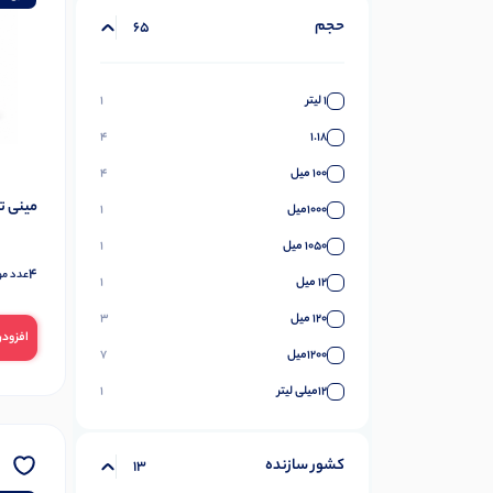
حجم
65
1 لیتر
1
4
1.18
100 میل
4
مینی تراول ماگ
1000میل
1
1050 میل
1
4
عدد مو
12 میل
1
120 میل
3
افزودن
1200میل
7
12میلی لیتر
1
1300میل
1
کشور سازنده
15 گرم
3
13