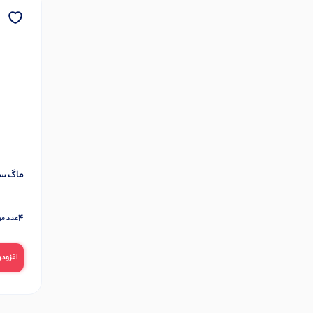
ماگ سف
4
عدد مو
افزودن