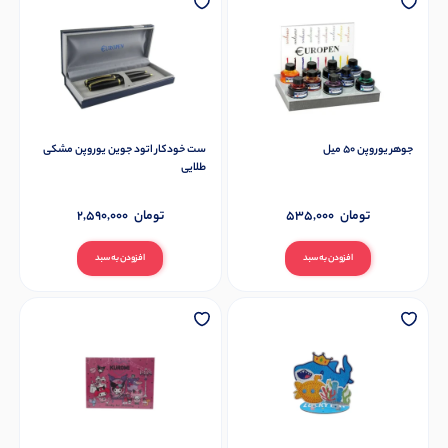
جوهر یوروپن 50 میل
ست خودکار اتود جوین یوروپن مشکی
طلایی
تومان
535,000
تومان
2,590,000
افزودن به سبد
افزودن به سبد