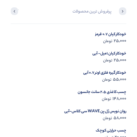
پرفروش ترین محصولات
آخرین محصول
خودکار کیان 0.7 قرمز
در حال ب
25,000
تومان
مشاه
خودکار کیان 1میل- آبی
25,000
تومان
خودکار گیره فلزی اونر 0.7 آبی
55,000
تومان
چسب کاغذی 2.5 سانت جانسون
148,000
تومان
روان نویس ژل پن WAVE سی کلاس-آبی
58,000
تومان
چسب حرارتی کوچک