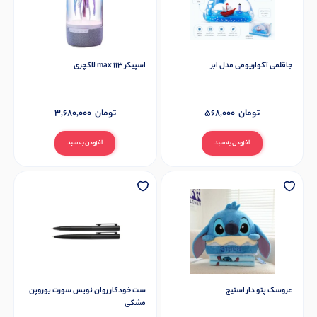
جاقلمی آکواریومی مدل ابر
اسپیکر max 113 لاکچری
تومان
568,000
تومان
3,680,000
افزودن به سبد
افزودن به سبد
عروسک پتو دار استیج
ست خودکار روان نویس سورت یوروپن
مشکی