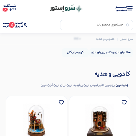
شـــــگفت
منــــــــــــو
انگیزت
دستــرسی
حساب
سبـد
(:
کاربری
خرید
0 کالا
سرو استور
کادویی و هدیه
ساک پارچه ای و کادو پیچ پارچه ای
گوی موزیگال
کادویی و هدیه
جدیدترین
بروزترین ها
پرفروش ترین
پربازدید ترین
ارزان ترین
گران ترین