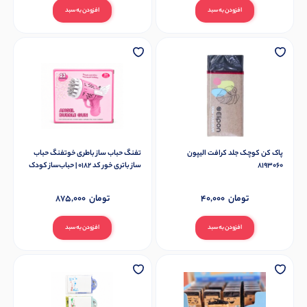
افزودن به سبد
افزودن به سبد
پاک کن کوچک جلد کرافت الیپون
تفنگ حباب ساز باطری خوتفنگ حباب
8193060
ساز باتری خور کد 0182 | حباب‌ساز کودک
با افکت نوریر کد 0182
تومان
40,000
تومان
875,000
افزودن به سبد
افزودن به سبد