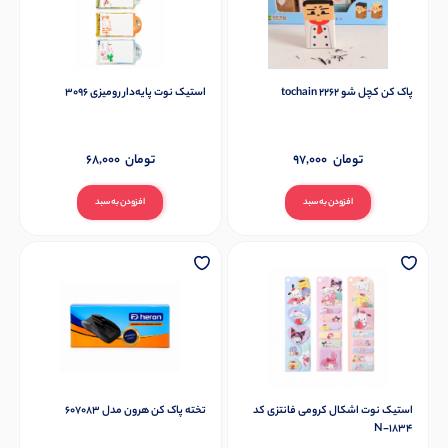
پاک کن کچل شو tochain 2262
استیک نوت پایه‌دار رومیزی 3096
تومان
97,000
تومان
68,000
افزودن به سبد
افزودن به سبد
استیک نوت اشکال کرومی فانتزی کد
تخته پاک کن هرون مدل 607083
N-1834