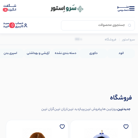
شـــــگفت
منــــــــــــو
انگیزت
دستــرسی
حساب
سبـد
(:
کاربری
خرید
0 کالا
سرو استور
فروشگاه
اتود
دکوری
دسته بندی نشده
آرایشی و بهداشتی
اسپری بدن
فروشگاه
جدیدترین
بروزترین ها
پرفروش ترین
پربازدید ترین
ارزان ترین
گران ترین