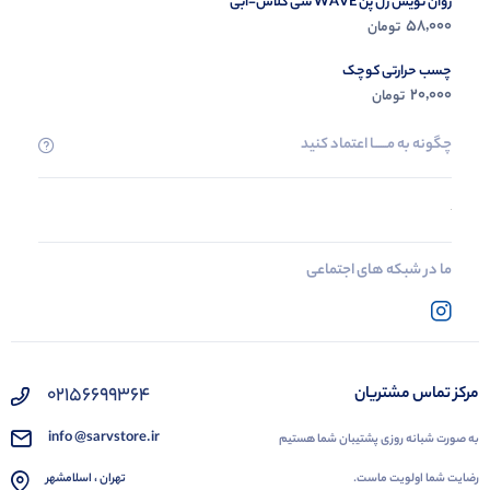
روان نویس ژل پن WAVE سی کلاس-آبی
58,000
تومان
چسب حرارتی کوچک
20,000
تومان
چگونه به مــــــا اعتماد کنید
ما در شبکه های اجتماعی
02156699364
مرکز تماس مشتریان
info @sarvstore.ir
به صورت شبانه روزی پشتیبان شما هستیم
رضایت شما اولویت ماست.
تهران ، اسلامشهر