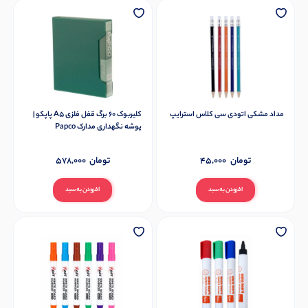
مداد مشکی اتودی سی کلاس استرایپ
کلیربوک 60 برگ قفل فلزی A5 پاپکو |
پوشه نگهداری مدارک Papco
تومان
45,000
تومان
578,000
افزودن به سبد
افزودن به سبد