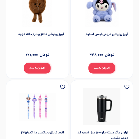
آویز پولیشی کرومی لباس استیج
آویز پولیشی فانتزی طرح دانه قهوه
تومان
448,000
تومان
220,000
افزودن به سبد
افزودن به سبد
تراول ماگ دسته دار 1200 میل تیسو کد
اتود فانتزی پیکسل دار کد 2459
8868 مشکی