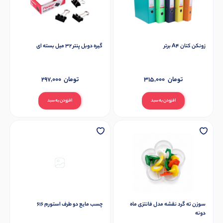
زونکن کتان A4 برتر
گیره دوبل پنتر 32 میل بسته ای
تومان
315,000
تومان
297,000
افزودن به سبد
افزودن به سبد
سوزن ته گرد نقشه مدل فانتزی ماه
چسب مایع دو طرف استورم 616
دونه