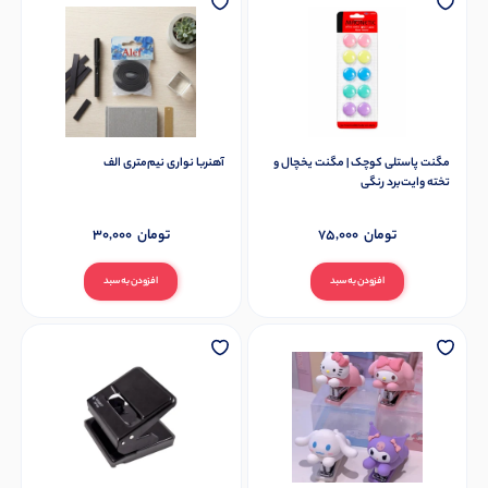
مگنت پاستلی کوچک | مگنت یخچال و
آهنربا نواری نیم‌متری الف
تخته وایت‌برد رنگی
تومان
75,000
تومان
30,000
افزودن به سبد
افزودن به سبد