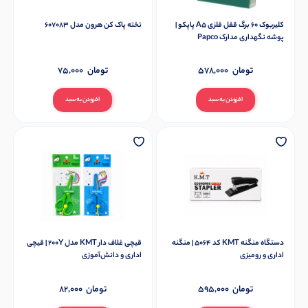
کلیربوک 60 برگ قفل فلزی A5 پاپکو |
تخته پاک کن هرون مدل 607083
پوشه نگهداری مدارک Papco
تومان
578,000
تومان
75,000
افزودن به سبد
افزودن به سبد
دستگاه منگنه KMT کد 5064 | منگنه
قیچی غلاف دار KMT مدل 200Y | قیچی
اداری و رومیزی
اداری و دانش‌آموزی
تومان
595,000
تومان
82,000