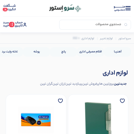
شـــــگفت
منــــــــــــو
انگیزت
دستــرسی
حساب
سبـد
(:
کاربری
خرید
0 کالا
سرو استور
لوازم تحریر
لوازم اداری
آهنربا
اقلام مصرفی اداری
پانچ
پوشه
تخته وایت برد
لوازم اداری
جدیدترین
بروزترین ها
پرفروش ترین
پربازدید ترین
ارزان ترین
گران ترین