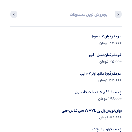
پرفروش ترین محصولات
آخرین محصول
خودکار کیان 0.7 قرمز
در حال ب
25,000
تومان
مشاه
خودکار کیان 1میل- آبی
25,000
تومان
خودکار گیره فلزی اونر 0.7 آبی
55,000
تومان
چسب کاغذی 2.5 سانت جانسون
148,000
تومان
روان نویس ژل پن WAVE سی کلاس-آبی
58,000
تومان
چسب حرارتی کوچک