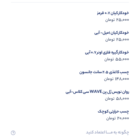
خودکار کیان 0.7 قرمز
در حال ب
25,000
تومان
مشاه
خودکار کیان 1میل- آبی
25,000
تومان
خودکار گیره فلزی اونر 0.7 آبی
55,000
تومان
چسب کاغذی 2.5 سانت جانسون
148,000
تومان
روان نویس ژل پن WAVE سی کلاس-آبی
58,000
تومان
چسب حرارتی کوچک
20,000
تومان
چگونه به مــــــا اعتماد کنید