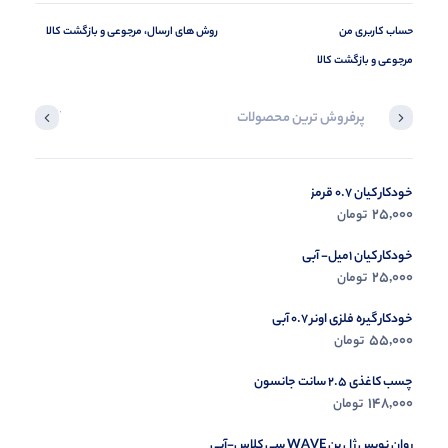
حساب کاربری من
روش های ارسال، مرجوعی و بازگشت کالا
مرجوعی و بازگشت کالا
پرفروش ترین محصولات
آخرین محصول
خودکار کیان 0.7 قرمز
در حال ب
25,000
تومان
مشاه
خودکار کیان 1میل- آبی
25,000
تومان
خودکار گیره فلزی اونر 0.7 آبی
55,000
تومان
چسب کاغذی 2.5 سانت جانسون
148,000
تومان
روان نویس ژل پن WAVE سی کلاس-آبی