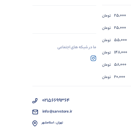
25,000
در حال بارگیری ...
تومان
مشاهده محصولات
25,000
تومان
55,000
تومان
ما در شبکه های اجتماعی
148,000
تومان
58,000
تومان
20,000
تومان
02156699364
info @sarvstore.ir
تهران ، اسلامشهر