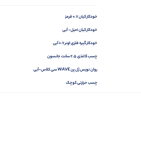
خودکار کیان 0.7 قرمز
خودکار کیان 1میل- آبی
خودکار گیره فلزی اونر 0.7 آبی
چسب کاغذی 2.5 سانت جانسون
روان نویس ژل پن WAVE سی کلاس-آبی
چسب حرارتی کوچک