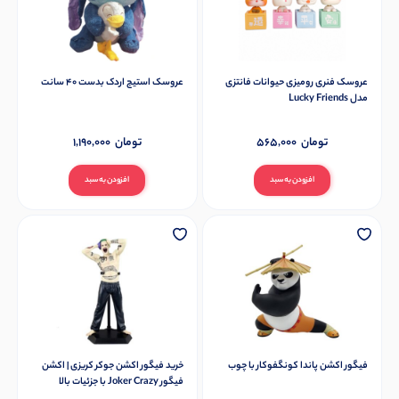
عروسک فنری رومیزی حیوانات فانتزی
عروسک استیج اردک بدست 40 سانت
مدل Lucky Friends
تومان
565,000
تومان
1,190,000
افزودن به سبد
افزودن به سبد
فیگور اکشن پاندا کونگفوکار با چوب
خرید فیگور اکشن جوکر کریزی | اکشن
فیگور Joker Crazy با جزئیات بالا