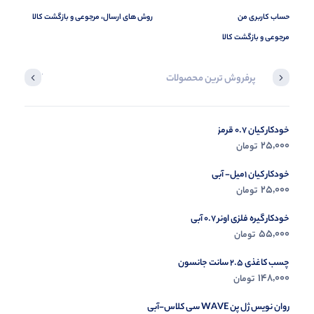
حساب کاربری من
روش های ارسال، مرجوعی و بازگشت کالا
مرجوعی و بازگشت کالا
پرفروش ترین محصولات
آخرین محصول
خودکار کیان 0.7 قرمز
در حال ب
25,000
تومان
مشاه
خودکار کیان 1میل- آبی
25,000
تومان
خودکار گیره فلزی اونر 0.7 آبی
55,000
تومان
چسب کاغذی 2.5 سانت جانسون
148,000
تومان
روان نویس ژل پن WAVE سی کلاس-آبی