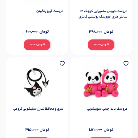
عروسک خروس سامورایی کوچک 24
عروسک آویز پنگوئن
سانتی‌متری | عروسک پولیشی فانتزی
تومان
398,000
تومان
600,000
افزودن به سبد
افزودن به سبد
عروسک پاندا چینی سوییشرتی
سری و محافظ شارژر سیلیکونی کرومی
تومان
1,120,000
تومان
295,000