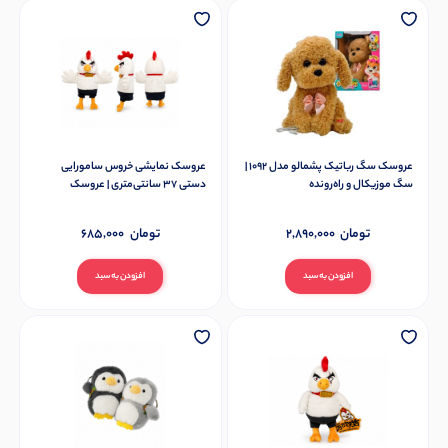
عروسک سگ رباتیک پشمالو مدل 1092 |
عروسک نمایشی خروس سامورایی
سگ موزیکال و راه‌رونده
دستی 37 سانتی‌متری | عروسک
دستکشی پولیشی بزرگ
تومان
2,890,000
تومان
685,000
افزودن به سبد
افزودن به سبد