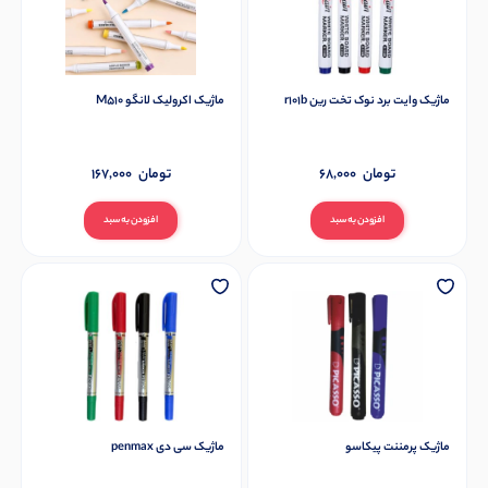
ماژیک وایت برد نوک تخت رین r101b
ماژیک اکرولیک لانگو M510
تومان
68,000
تومان
167,000
افزودن به سبد
افزودن به سبد
ماژیک پرمننت پیکاسو
ماژیک سی دی penmax