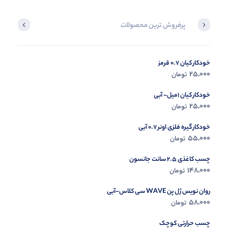
پرفروش ترین محصولات
آخرین محصول
خودکار کیان 0.7 قرمز
در حال ب
25,000
تومان
مشاه
خودکار کیان 1میل- آبی
25,000
تومان
خودکار گیره فلزی اونر 0.7 آبی
55,000
تومان
چسب کاغذی 2.5 سانت جانسون
148,000
تومان
روان نویس ژل پن WAVE سی کلاس-آبی
58,000
تومان
چسب حرارتی کوچک