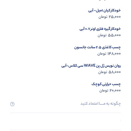
خودکار کیان 1میل- آبی
25,000
تومان
خودکار گیره فلزی اونر 0.7 آبی
55,000
تومان
چسب کاغذی 2.5 سانت جانسون
148,000
تومان
روان نویس ژل پن WAVE سی کلاس-آبی
58,000
تومان
چسب حرارتی کوچک
20,000
تومان
چگونه به مــــــا اعتماد کنید