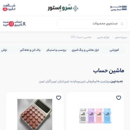
شـــــگفت
منــــــــــــو
انگیزت
دستــرسی
حساب
سبـد
(:
کاربری
خرید
0 کالا
سرو استور
لوازم تحریر
ماشین حساب
آموزشی
ابزار نقاشی و رنگ آمیزی
برچسب و استیکر
پاک کن و غلط گیر
تراش
ماشین حساب
جدیدترین
بروزترین ها
پرفروش ترین
پربازدید ترین
ارزان ترین
گران ترین