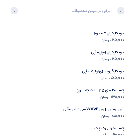
پرفروش ترین محصولات
آخرین محصول
خودکار کیان 0.7 قرمز
در حال ب
25,000
تومان
مشاه
خودکار کیان 1میل- آبی
25,000
تومان
خودکار گیره فلزی اونر 0.7 آبی
55,000
تومان
چسب کاغذی 2.5 سانت جانسون
148,000
تومان
روان نویس ژل پن WAVE سی کلاس-آبی
58,000
تومان
چسب حرارتی کوچک