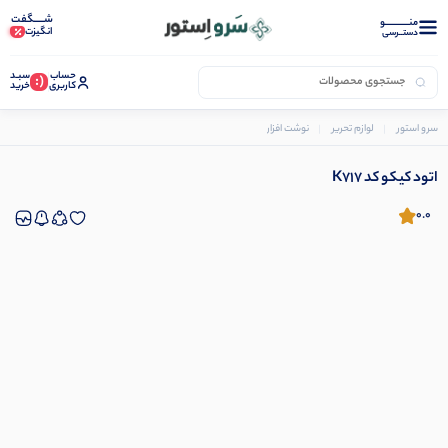
شـــــگفت
منــــــــــــو
انگیزت
دستــرسی
حساب
سبـد
(:
کاربری
خرید
سرو استور
لوازم تحریر
نوشت افزار
مداد نوکی و نوک
اتود کیکو کد K717
اتود کیکو کد K717
0.0