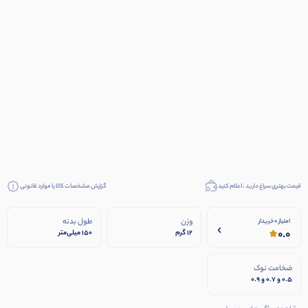
قیمت بهتری سراغ دارید ، اعلام کنید
گزارش مشخصات کالا یا موارد قانونی
وزن
طول بدنه
امتیاز 0 خریدار
0.0
12 گرم
۱۵۰ میلی‌متر
ضخامت نوک
0.5 و 0.7 و 0.9