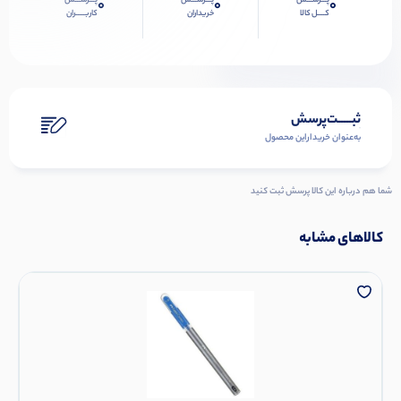
پـــرســـش
پـــرســـش
پـــرســـش
0
0
0
کــــل کالا
خریداران
کاربـــــران
ثبـــــت‌پرسش
به‌عنوان ‌خریدار‌این‌ محصول
شما هم درباره این کالا پرسش ثبت کنید
کالاهای مشابه