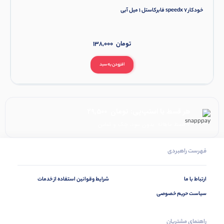
خودکار speedx 7 فابرکاستل 1 میل آبی
تومان
138,000
افزودن به سبد
هر قسط با اسنپ‌پی:
تومان
29,500
۴ قسط ماهانه. بدون سود، چک و ضامن.
فهرست راهبردی
ارتباط با ما
شرایط وقوانین استفاده از خدمات
سیاست حریم خصوصی
راهنمای مشتریان