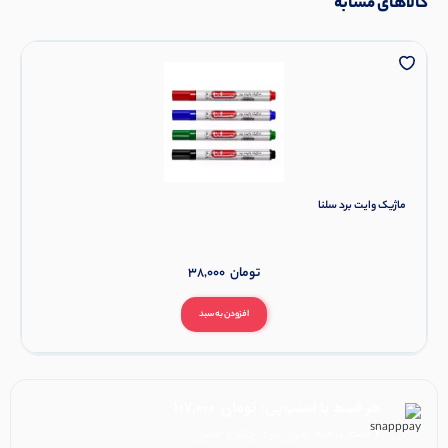
کالاهای مشابه
ماژیک وایت برد سلنا
تومان
38,000
افزودن به سبد
هر قسط با اسنپ‌پی:
تومان
107,000
۴ قسط ماهانه. بدون سود، چک و ضامن.