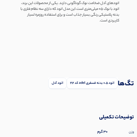
اتودهای آدل ضخامت نوک گوناگونی دارند. یکی از محصولات این برند،
اتود با نوک 05 میلی‌متری است.این مدل اتود که دارای سه نظام فلزی با
بدنه پلاستیکی رنگی بسیار جذاب است و برای استفاده روزمره لسیار
کاربردی است.
تگ‌ها
اتود 0.5 بدنه فسفری adel کد 212
اتود آدل
توضیحات تکمیلی
30 گرم
وزن