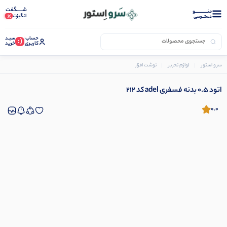
شـــــگفت
منــــــــــــو
انگیزت
دستــرسی
حساب
سبـد
(:
کاربری
خرید
سرو استور
لوازم تحریر
نوشت افزار
مداد نوکی و نوک
اتود 0.5 بدنه فسفری adel کد 212
اتود 0.5 بدنه فسفری adel کد 212
0.0