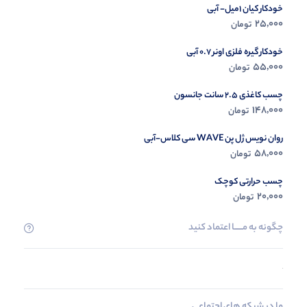
خودکار کیان 1میل- آبی
25,000
تومان
خودکار گیره فلزی اونر 0.7 آبی
55,000
تومان
چسب کاغذی 2.5 سانت جانسون
148,000
تومان
روان نویس ژل پن WAVE سی کلاس-آبی
58,000
تومان
چسب حرارتی کوچک
20,000
تومان
چگونه به مــــــا اعتماد کنید
ما در شبکه های اجتماعی