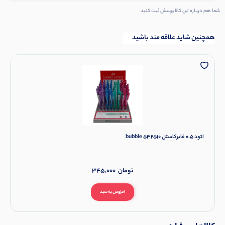
شما هم درباره این کالا پرسش ثبت کنید
همچنین شاید علاقه مند باشید
اتود 0.5 فابرکاستل bubble 532510
تومان
345,000
افزودن به سبد