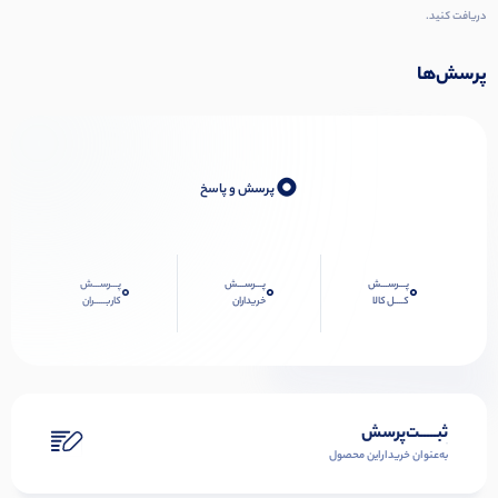
دریافت کنید.
پرسش‌ها
0
پرسش و پاسخ
پـــرســـش
پـــرســـش
پـــرســـش
0
0
0
کــــل کالا
خریداران
کاربـــــران
ثبـــــت‌پرسش
به‌عنوان ‌خریدار‌این‌ محصول