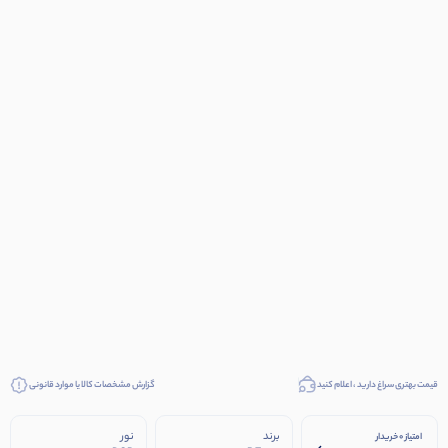
قیمت بهتری سراغ دارید ، اعلام کنید
گزارش مشخصات کالا یا موارد قانونی
برند
نور
امتیاز 0 خریدار