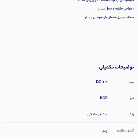
• پشتیبانی از کارت حافظه TF و ورودی AUX
• طراحی مقاوم و حمل آسان
• مناسب برای فضای باز، مهمانی و سفر
توضیحات تکمیلی
DZ-018
برند
RGB
نور
سفید, مشکی
رنگ
چین
کشور سازنده