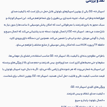
نقد و بررسی
اسپیکر DZ-018 یکی از بهترین اسپیکرهای بلوتوثی قابل حمل در بازار است که با کیفیت صدای
فوق‌العاده و طراحی شیک، تجربه شنیداری بی‌نظیری را برای شما فراهم می‌کند. این اسپیکر کوچک و
سبک، مجهز به باتری قدرتمند با عمر طولانی است که امکان پخش موسیقی تا ساعت‌ها را بدون نیاز به
شارژ مجدد می‌دهد. اسپیکر DZ-018 از اتصال بلوتوث نسخه جدید پشتیبانی می‌کند که اتصال سریع و
پایدار با گوشی موبایل، تبلت و لپ‌تاپ را تضمین می‌کند. همچنین این دستگاه دارای ورودی کارت
حافظه TF و پورت AUX است که امکان پخش موسیقی از منابع مختلف را فراهم می‌سازد.
با طراحی مقاوم و بدنه‌ای با کیفیت بالا، اسپیکر DZ-018 مناسب استفاده در فضای باز، مهمانی‌ها،
سفرها و حتی محیط‌های کاری است. صدای واضح، بیس قدرتمند و حجم صدای بالا از ویژگی‌های برجسته
این اسپیکر به شمار می‌روند که هر شنونده‌ای را راضی نگه می‌دارد. اگر به دنبال خرید اسپیکر بلوتوثی با
قیمت مناسب، کیفیت عالی و قابلیت حمل آسان هستید، اسپیکر DZ-018 بهترین انتخاب برای شماست.
ویژگی‌های کلیدی اسپیکر DZ-018:
• کیفیت صدای شفاف و بیس قدرتمند
• اتصال بلوتوث پایدار و سریع