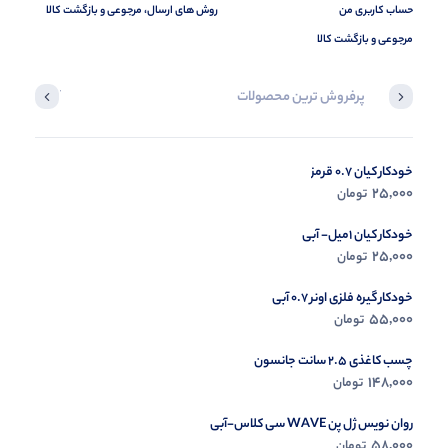
حساب کاربری من
روش های ارسال، مرجوعی و بازگشت کالا
مرجوعی و بازگشت کالا
پرفروش ترین محصولات
آخرین محصول
خودکار کیان 0.7 قرمز
در حال ب
25,000
تومان
مشاه
خودکار کیان 1میل- آبی
25,000
تومان
خودکار گیره فلزی اونر 0.7 آبی
55,000
تومان
چسب کاغذی 2.5 سانت جانسون
148,000
تومان
روان نویس ژل پن WAVE سی کلاس-آبی
58,000
تومان