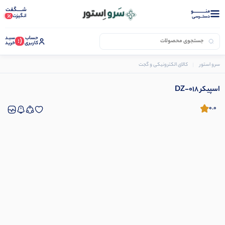
شـــــگفت
منــــــــــــو
انگیزت
دستــرسی
حساب
سبـد
(:
کاربری
خرید
سرو استور
کالای الکترونیکی و گجت
اسپیکر و هدفون
اسپیکر DZ-018
اسپیکر DZ-018
0.0