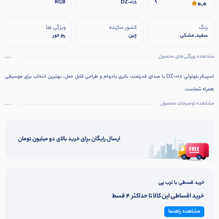
0.0
RGB
DZ-018
رنگ
کشور سازنده
ویژگی ها
سفید, مشکی
چین
رم خور
مشاهده ویژگی‌های محصول
اسپیکر بلوتوثی DZ-018 با صدای قدرتمند، باتری بادوام و طراحی قابل حمل، بهترین انتخاب برای موسیقی
همراه شماست.
مشاهده توضیحات محصول
ارسال رایگان برای خرید بالای دو میلیون تومان
خرید قسطی با ترب پی
خرید اقساطی این کالا تا حداکثر 4 قسط
مشاهده راهنما