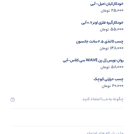
خودکار کیان 1میل- آبی
25,000
تومان
خودکار گیره فلزی اونر 0.7 آبی
55,000
تومان
چسب کاغذی 2.5 سانت جانسون
148,000
تومان
روان نویس ژل پن WAVE سی کلاس-آبی
58,000
تومان
چسب حرارتی کوچک
20,000
تومان
چگونه به مــــــا اعتماد کنید
ما در شبکه های اجتماعی