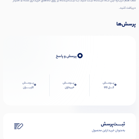
شمـا هـم دربـاره ایـن کــالا دیــدگاه ثبــت کنید، بــا ثبــت‌دیـدگاه بر روی کالاهای خریداری شده ۵ امتیاز
دریافت کنید.
پرسش‌ها
0
پرسش و پاسخ
پـــرســـش
پـــرســـش
پـــرســـش
0
0
0
کــــل کالا
خریداران
کاربـــــران
ثبـــــت‌پرسش
به‌عنوان ‌خریدار‌این‌ محصول