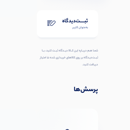
ثبـــــت‌دیدگاه
به‌عنوان کاربر
شمـا هـم دربـاره ایـن کــالا دیــدگاه ثبــت کنید، بــا
ثبــت‌دیـدگاه بر روی کالاهای خریداری شده ۵ امتیاز
دریافت کنید.
پرسش‌ها