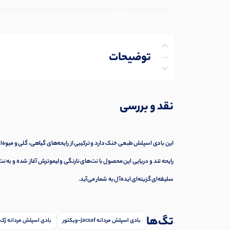
توضیحات
توضیحات تکمیلی
نقد و بررسی
نظرات (0)
پرسش‌ها
این بادی اسپلش طبعی خنک دارد و ترکیبی از رایحه‌های گیاهی، گلی و میوه‌ای 
رایحه تند و دریایی این محصول با نت‌های نارنگی و لیموترش آغاز شده و به
سلیقه‌ای گزینه‌ای ایده‌آل به شمار می‌آید.
تگ‌ها
بادی اسپلش مردانه jacsaf-ویکتور
بادی اسپلش مردانه ژک ساف مدل Victor 