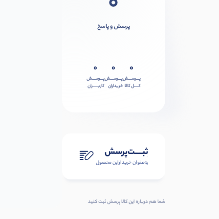
0
پرسش و پاسخ
0
0
0
پـــرســـش
پـــرســـش
پـــرســـش
کــــل کالا
خریداران
کاربـــــران
ثبـــــت‌پرسش
به‌عنوان ‌خریدار‌این‌ محصول
شما هم درباره این کالا پرسش ثبت کنید