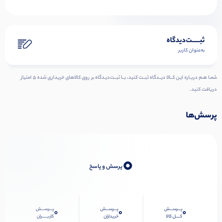
ثبـــــت‌دیدگاه
به‌عنوان کاربر
شمـا هـم دربـاره ایـن کــالا دیــدگاه ثبــت کنید، بــا ثبــت‌دیـدگاه بر روی کالاهای خریداری شده ۵ امتیاز
دریافت کنید.
پرسش‌ها
0
پرسش و پاسخ
پـــرســـش
پـــرســـش
پـــرســـش
0
0
0
کــــل کالا
خریداران
کاربـــــران