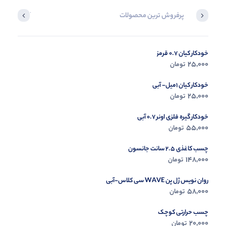
پرفروش ترین محصولات
آخرین محصول
خودکار کیان 0.7 قرمز
در حال ب
25,000
تومان
مشاه
خودکار کیان 1میل- آبی
25,000
تومان
خودکار گیره فلزی اونر 0.7 آبی
55,000
تومان
چسب کاغذی 2.5 سانت جانسون
148,000
تومان
روان نویس ژل پن WAVE سی کلاس-آبی
58,000
تومان
چسب حرارتی کوچک
20,000
تومان