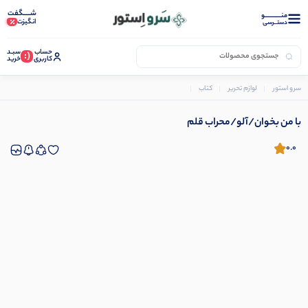
شـــــگفت
منــــــــــــو
انگیزت
دستــرسی
حساب
سبـد
(:
کاربری
خرید
سرو استور
لوازم تحریر
کتاب
با من بخوان/آلو/محراب قلم
با من بخوان/آلو/محراب قلم
0.0