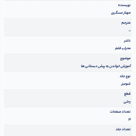
نویسنده
مهناز عسگری
مترجم
–
ناشر
محراب قلم
موضوع
آموزش خواندن به پیش دبستانی ها
نوع جلد
شومیز
قطع
رحلی
تعداد صفحات
16
تعداد جلد