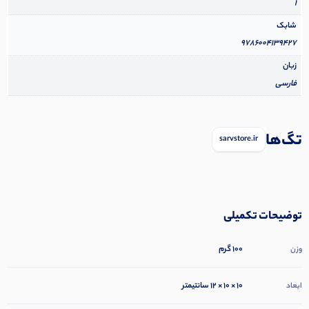
1
شابک
9786004139427
زبان
فارسی
تگ‌ها
sarvstore.ir
توضیحات تکمیلی
100 گرم
وزن
10 × 10 × 12 سانتیمتر
ابعاد