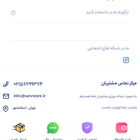
چگونه به مــــــا اعتماد کنید
ما در شبکه های اجتماعی
02156699364
مرکز تماس مشتریان
info @sarvstore.ir
به صورت شبانه روزی پشتیبان شما هستیم
رضایت شما اولویت ماست.
تهران ، اسلامشهر
خرید اقساطی
تضمین کیفیت
پشتیبانی عالی
ارسال فوری