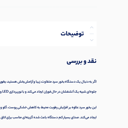
توضیحات
توضیحات تکمیلی
نقد و بررسی
نظرات (0)
پرسش‌ها
اگر به دنبال یک دستگاه بخور سرد متفاوت، زیبا و آرامش‌بخش هستید،
بخور
جلوه‌ای شبیه یک آتشفشان در حال فوران ایجاد می‌کند و با نورپردازی LED و خروج بخار، فضایی گرم و دلنشین را در منزل یا محل کار به وجود می‌آورد.
این بخور سرد علاوه بر افزایش رطوبت محیط، به کاهش خشکی پوست، گلو و 
ایجاد می‌کند. صدای بسیار کم دستگاه باعث شده گزینه‌ای مناسب برای اتاق خ