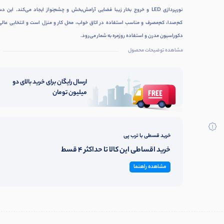
افزایش رطوبت
محیط مناسب
نورپردازی LED و خروج بخار زیبا فضایی آرامش‌بخش و چشم‌نواز ایجاد می‌کند. این د
استفاده در منزل،
کم‌صدا، کم‌مصرف و مناسب استفاده در اتاق خواب، محل کار و منزل است و انتخابی عالی 
محل کار و اتاق
دکوراسیون مدرن و استفاده روزمره به شمار می‌رود.
خواب صدای بسیار
کم قابلیت
مشاهده توضیحات محصول
استفاده از
اسانس‌های
محلول در آب
ارسال رایگان برای خرید بالای دو
خاموش شدن
میلیون تومان
خودکار هنگام کم
شدن آب مصرف
انرژی پایین طراحی
دکوراتیو و مدرن
خرید قسطی با ترب پی
خرید اقساطی این کالا تا حداکثر 4 قسط
مشاهده راهنما