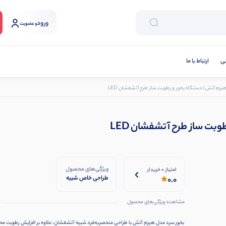
ورود
و عضویت
نی
ارتباط با ما
یزم آتش | دستگاه بخور و رطوبت ساز طرح آتشفشان LED
بت ساز طرح آتشفشان LED
ویژگی‌های محصول
امتیاز 0 خریدار
طراحی خاص شبیه
0.0
هیزم و آتش ایجاد
جلوه آتشفشان با
مشاهده ویژگی‌های محصول
بخار آب نورپردازی
LED گرم و زیبا
بخور سرد مدل هیزم آتش با طراحی منحصربه‌فرد شبیه آتشفشان، علاوه بر افزایش رطوبت محی