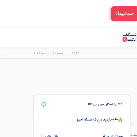
(:
سبد‌خرید
شـــــگفت
انگیزت
0
0
8782
پرسش
دیدگاه
تا 7 روز امکان مرجوعی کالا
60+ بازدید در یک هفته اخیر
ط، با
1
0
فروخته شده :
باقی مانده :