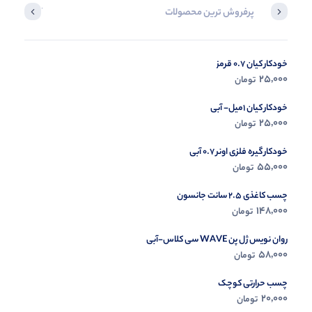
پرفروش ترین محصولات
آخرین محصول
خودکار کیان 0.7 قرمز
در حال ب
25,000
تومان
مشاه
خودکار کیان 1میل- آبی
25,000
تومان
خودکار گیره فلزی اونر 0.7 آبی
55,000
تومان
چسب کاغذی 2.5 سانت جانسون
148,000
تومان
روان نویس ژل پن WAVE سی کلاس-آبی
58,000
تومان
چسب حرارتی کوچک
20,000
تومان