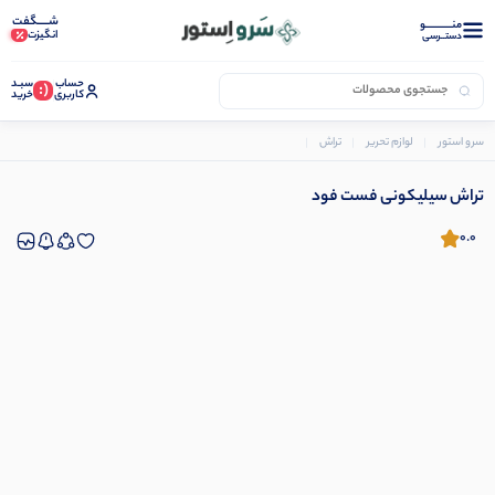
شـــــگفت
منــــــــــــو
انگیزت
دستــرسی
حساب
سبـد
(:
کاربری
خرید
سرو استور
لوازم تحریر
تراش
تراش سیلیکونی فست فود
تراش سیلیکونی فست فود
0.0