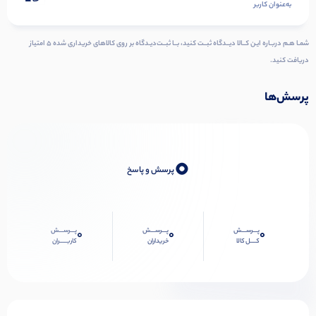
به‌عنوان کاربر
شمـا هـم دربـاره ایـن کــالا دیــدگاه ثبــت کنید، بــا ثبــت‌دیـدگاه بر روی کالاهای خریداری شده ۵ امتیاز
دریافت کنید.
پرسش‌ها
0
پرسش و پاسخ
پـــرســـش
پـــرســـش
پـــرســـش
0
0
0
کــــل کالا
خریداران
کاربـــــران