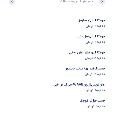
پرفروش ترین محصولات
آخرین محصول
خودکار کیان 0.7 قرمز
در حال ب
25,000
تومان
مشاه
خودکار کیان 1میل- آبی
25,000
تومان
خودکار گیره فلزی اونر 0.7 آبی
55,000
تومان
چسب کاغذی 2.5 سانت جانسون
148,000
تومان
روان نویس ژل پن WAVE سی کلاس-آبی
58,000
تومان
چسب حرارتی کوچک
20,000
تومان