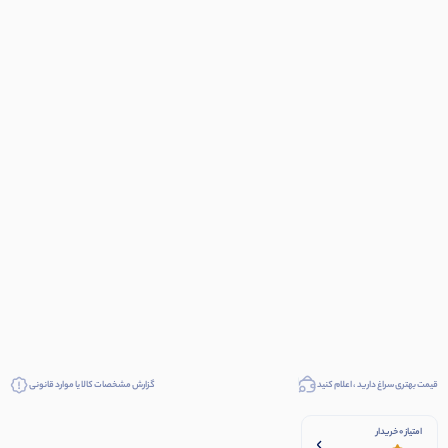
قیمت بهتری سراغ دارید ، اعلام کنید
گزارش مشخصات کالا یا موارد قانونی
امتیاز 0 خریدار