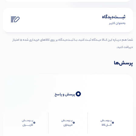
ثبـــــت‌دیدگاه
به‌عنوان کاربر
شمـا هـم دربـاره ایـن کــالا دیــدگاه ثبــت کنید، بــا ثبــت‌دیـدگاه بر روی کالاهای خریداری شده ۵ امتیاز
دریافت کنید.
پرسش‌ها
0
پرسش و پاسخ
پـــرســـش
پـــرســـش
پـــرســـش
0
0
0
کــــل کالا
خریداران
کاربـــــران