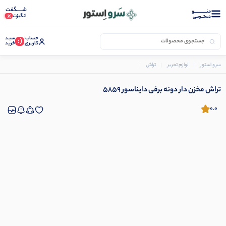
شـــــگفت
منــــــــــــو
انگیزت
دستــرسی
حساب
سبـد
(:
کاربری
خرید
سرو استور
لوازم تحریر
تراش
تراش مخزن دار دونه برفی دایناسور 5859
تراش مخزن دار دونه برفی دایناسور 5859
0.0