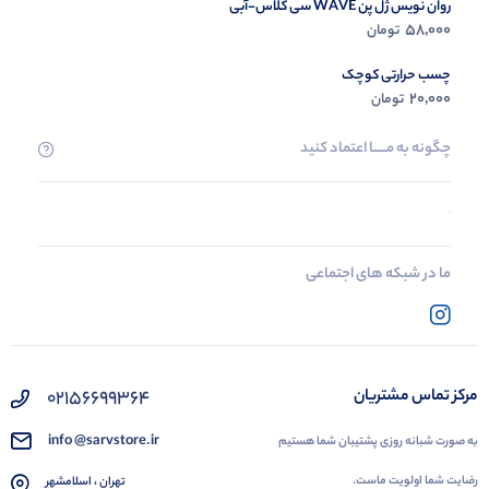
روان نویس ژل پن WAVE سی کلاس-آبی
58,000
تومان
چسب حرارتی کوچک
20,000
تومان
چگونه به مــــــا اعتماد کنید
ما در شبکه های اجتماعی
02156699364
مرکز تماس مشتریان
info @sarvstore.ir
به صورت شبانه روزی پشتیبان شما هستیم
رضایت شما اولویت ماست.
تهران ، اسلامشهر