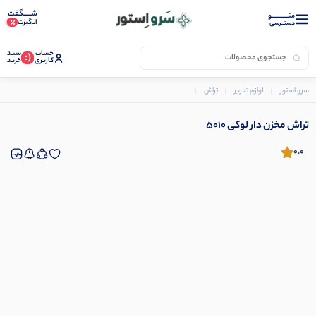
شـــــگفت
منــــــــــــو
انگیزت
دستــرسی
حساب
سبـد
(:
کاربری
خرید
سرو استور
لوازم تحریر
تراش
تراش مخزن دار لوکی 5010
تراش مخزن دار لوکی 5010
0.0