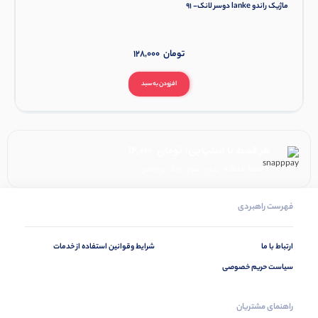
ماژیک راندو lanke دوسر لانک- 91
تومان
128,000
افزودن به سبد
هر قسط با اسنپ‌پی:
تومان
16,000
۴ قسط ماهانه. بدون سود، چک و ضامن.
فهرست راهبردی
ارتباط با ما
شرایط وقوانین استفاده از خدمات
سیاست حریم خصوصی
راهنمای مشتریان