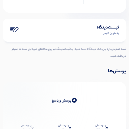
ثبـــــت‌دیدگاه
به‌عنوان کاربر
شمـا هـم دربـاره ایـن کــالا دیــدگاه ثبــت کنید، بــا ثبــت‌دیـدگاه بر روی کالاهای خریداری شده ۵ امتیاز
دریافت کنید.
پرسش‌ها
0
پرسش و پاسخ
پـــرســـش
پـــرســـش
پـــرســـش
0
0
0