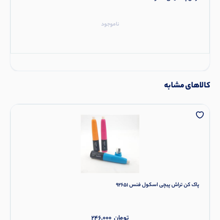
ناموجود
کالاهای مشابه
پاک کن تراش پیچی اسکول فنس 92651
تومان
246,000