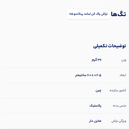
تگ‌ها
تراش پاک کن لبخند پیکاسو 115
توضیحات تکمیلی
36 گرم
وزن
2.5 × 8 × 6 سانتیمتر
ابعاد
چین
کشور سازنده
پلاستیک
جنس بدنه
مخزن دار
ویژگی تراش