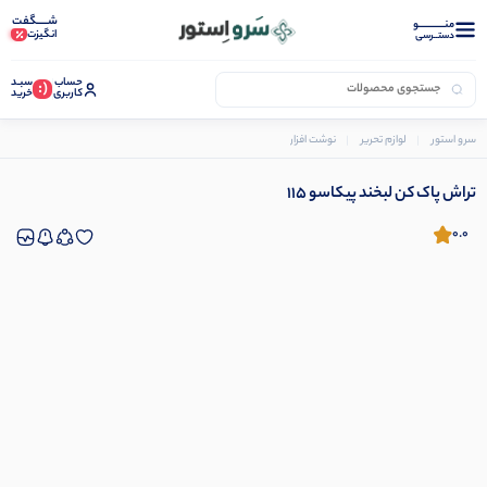
شـــــگفت
منــــــــــــو
انگیزت
دستــرسی
حساب
سبـد
(:
کاربری
خرید
سرو استور
لوازم تحریر
نوشت افزار
تراش پاک کن لبخند پیکاسو 115
تراش پاک کن لبخند پیکاسو 115
0.0