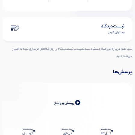
ثبـــــت‌دیدگاه
به‌عنوان کاربر
شمـا هـم دربـاره ایـن کــالا دیــدگاه ثبــت کنید، بــا ثبــت‌دیـدگاه بر روی کالاهای خریداری شده ۵ امتیاز
دریافت کنید.
پرسش‌ها
0
پرسش و پاسخ
پـــرســـش
پـــرســـش
پـــرســـش
0
0
0
کــــل کالا
خریداران
کاربـــــران