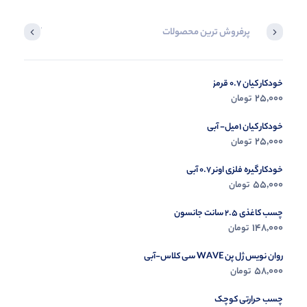
پرفروش ترین محصولات
آخرین محصول
خودکار کیان 0.7 قرمز
در حال ب
25,000
تومان
مشاه
خودکار کیان 1میل- آبی
25,000
تومان
خودکار گیره فلزی اونر 0.7 آبی
55,000
تومان
چسب کاغذی 2.5 سانت جانسون
148,000
تومان
روان نویس ژل پن WAVE سی کلاس-آبی
58,000
تومان
چسب حرارتی کوچک