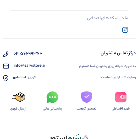
ما در شبکه های اجتماعی
02156699364
مرکز تماس مشتریان
info @sarvstore.ir
به صورت شبانه روزی پشتیبان شما هستیم
رضایت شما اولویت ماست.
تهران ، اسلامشهر
خرید اقساطی
تضمین کیفیت
پشتیبانی عالی
ارسال فوری