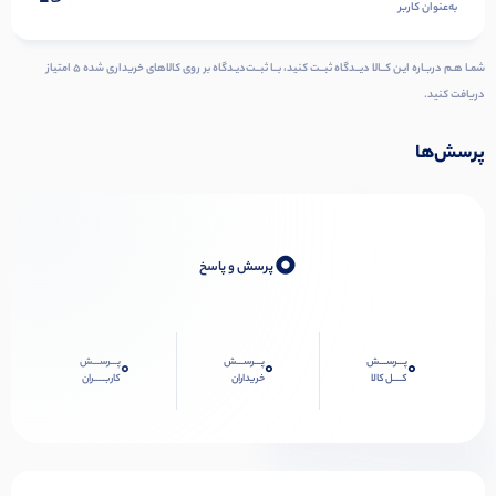
به‌عنوان کاربر
شمـا هـم دربـاره ایـن کــالا دیــدگاه ثبــت کنید، بــا ثبــت‌دیـدگاه بر روی کالاهای خریداری شده ۵ امتیاز
دریافت کنید.
پرسش‌ها
0
پرسش و پاسخ
پـــرســـش
پـــرســـش
پـــرســـش
0
0
0
کــــل کالا
خریداران
کاربـــــران