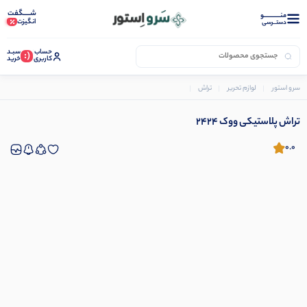
شـــــگفت
منــــــــــــو
انگیزت
دستــرسی
حساب
سبـد
(:
کاربری
خرید
سرو استور
لوازم تحریر
تراش
تراش پلاستیکی ووک 2424
تراش پلاستیکی ووک 2424
0.0