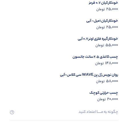
خودکار کیان 0.7 قرمز
در حال ب
25,000
تومان
مشاه
خودکار کیان 1میل- آبی
25,000
تومان
خودکار گیره فلزی اونر 0.7 آبی
55,000
تومان
چسب کاغذی 2.5 سانت جانسون
148,000
تومان
روان نویس ژل پن WAVE سی کلاس-آبی
58,000
تومان
چسب حرارتی کوچک
20,000
تومان
چگونه به مــــــا اعتماد کنید