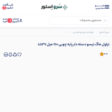
شـــــگفت
منــــــــــــو
انگیزت
دستــرسی
حساب
سبـد
(:
کاربری
خرید
سرو استور
تهیه و سرو نوشیدنی
فلاسک و تراول ماگ
تراول ماگ تیسو دسته دار پایه چوبی 710 میل 8837
تراول ماگ تیسو دسته دار پایه چوبی 710 میل 8837
0.0