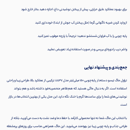
برای بهبود عملکرد عایق حرارتی، پیش از ریختن نوشیدنی داغ، اجازه دهید بخار خارج شود
از وارد کردن ضربه ناگهانی گرما (مثل ریختن آب جوش از ابتدا) خودداری کنید
پایه چوبی را با آب فراوان شستشو ندهید؛ ترجیحاً با پارچه مرطوب تمیز کنید
واشر درب را دوره‌ای بررسی و در صورت استفاده زیاد تعویض نمایید
جمع‌بندی و پیشنهاد نهایی
تراول ماگ تیسو دسته‌دار پایه‌چوبی ۷۱۰ میلی‌لیتر مدل ۸۸۳۷ ترکیبی از عملکرد بالا، طراحی زیبا و راحتی
استفاده است. اگر به دنبال ماگی هستید که هم ظاهر منحصر‌به‌فرد داشته باشد و هم بتواند
نوشیدنی‌های شما را برای ساعت‌ها گرم یا خنک نگه دارد، این مدل یکی از بهترین انتخاب‌ها در بازار
است.
با انتخاب این ماگ، شما نه تنها محصولی کارآمد با حفظ دما و ضد نشت به دست می‌آورید، بلکه از
طراحی جذاب و پایه چوبی زیبا نیز بهره‌مند می‌شوید. این ماگ، همراهی مناسب برای روزهای پرمشغله