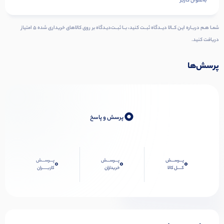
به‌عنوان کاربر
شمـا هـم دربـاره ایـن کــالا دیــدگاه ثبــت کنید، بــا ثبــت‌دیـدگاه بر روی کالاهای خریداری شده ۵ امتیاز
دریافت کنید.
پرسش‌ها
0
پرسش و پاسخ
پـــرســـش
پـــرســـش
پـــرســـش
0
0
0
کــــل کالا
خریداران
کاربـــــران