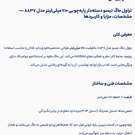
تراول ماگ تیسو دسته‌دار پایه‌چوبی ۷۱۰ میلی‌لیتر مدل ۸۸۳۷ —
مشخصات، مزایا و کاربردها
معرفی کلی
تراول ماگ تیسو مدل ۸۸۳۷ با ظرفیت
۷۱۰ میلی‌لیتر
، طراحی منحصربه‌فردی دارد که آن را مناسب استفاده
روزمره، محیط کار، سفر و فعالیت‌های outdoor می‌کند. این ماگ علاوه بر استحکام و دوام بالا، دارای
ویژگی‌هایی است که در بازار لوازم نوشیدن، آن را به گزینه‌ای رقابتی تبدیل می‌کند.
مشخصات فنی و ساختار
ظرفیت / حجم:
۷۱۰ میلی‌لیتر
جنس بدنه:
استیل ضدزنگ (استیل ۳۰۴) دوجداره، مقاوم در برابر زنگ‌زدگی
پایه چوبی:
در قسمت زیرین پایه چوبی قرار دارد که هم ظاهر زیبا و طبیعی به ماگ می‌بخشد و هم از
انتقال حرارت به سطح میز جلوگیری می‌کند