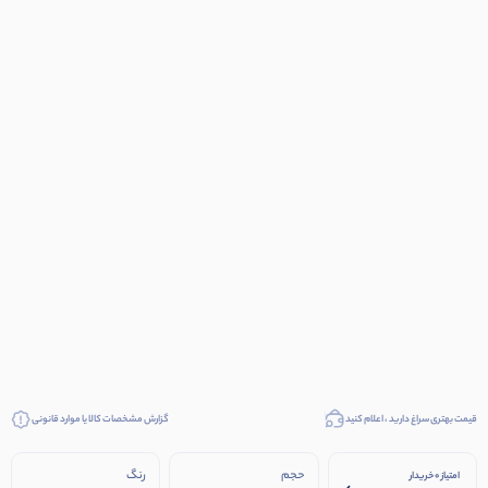
قیمت بهتری سراغ دارید ، اعلام کنید
گزارش مشخصات کالا یا موارد قانونی
حجم
رنگ
امتیاز 0 خریدار