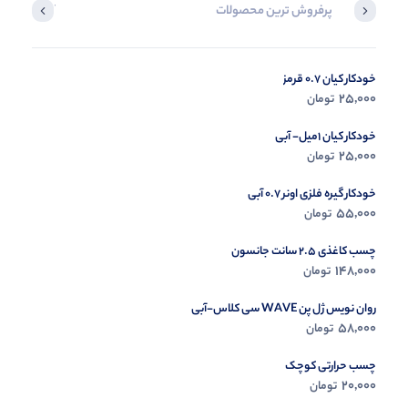
پرفروش ترین محصولات
آخرین محصول
خودکار کیان 0.7 قرمز
در حال ب
25,000
تومان
مشاه
خودکار کیان 1میل- آبی
25,000
تومان
خودکار گیره فلزی اونر 0.7 آبی
55,000
تومان
چسب کاغذی 2.5 سانت جانسون
148,000
تومان
روان نویس ژل پن WAVE سی کلاس-آبی
58,000
تومان
چسب حرارتی کوچک
20,000
تومان