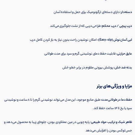
دسته‌دار:
دارای دسته‌ای ارگونومیک برای حمل و استفاده آسان
درب پیچی / درب محکم:
طراحی دربی که از نشت جلوگیری می‌کند
لبی آسان‌نوش (Easy‑sip):
امکان نوشیدن راحت بدون نیاز به باز کردن کامل درب
عایق حرارتی:
قابلیت حفظ دمای نوشیدنی گرم و سرد برای مدت طولانی
بدنه ضد خش:
پوشش بیرونی مقاوم در برابر خط و خش
مزایا و ویژگی‌های برتر
حفظ دما در طولانی‌مدت:
طبق منابع موجود، این مدل می‌تواند نوشیدنی گرم را تا ۸ ساعت و نوشیدنی
سرد یا یخ تا ۱۴ ساعت حفظ کند.
ظاهر شیک و ترکیب مواد طبیعی:
پایه چوبی در عین عملکردی بودن، جلوه‌ای زیبا به محصول می‌دهد و
حس لوکس بودن را افزایش می‌دهد