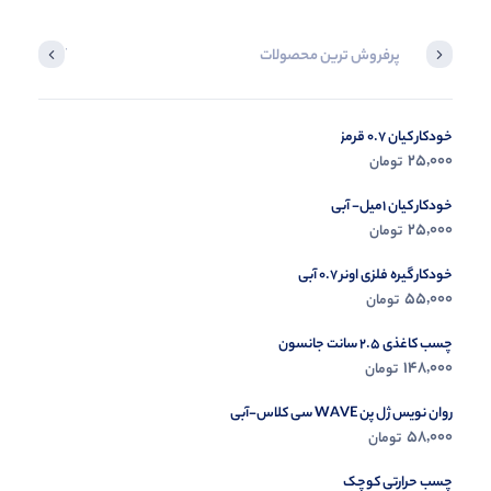
پرفروش ترین محصولات
آخرین محصول
خودکار کیان 0.7 قرمز
در حال ب
25,000
تومان
مشاه
خودکار کیان 1میل- آبی
25,000
تومان
خودکار گیره فلزی اونر 0.7 آبی
55,000
تومان
چسب کاغذی 2.5 سانت جانسون
148,000
تومان
روان نویس ژل پن WAVE سی کلاس-آبی
58,000
تومان
چسب حرارتی کوچک