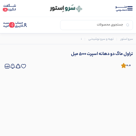
شـــــگفت
منــــــــــــو
انگیزت
دستــرسی
حساب
سبـد
(:
کاربری
خرید
سرو استور
تهیه و سرو نوشیدنی
فلاسک و تراول ماگ
تراول ماگ دو دهانه اسپرت 500 میل
تراول ماگ دو دهانه اسپرت 500 میل
0.0