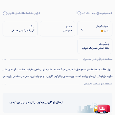
قیمت بهتری سراغ دارید ، اعلام کنید
گزارش مشخصات کالا یا موارد قانونی
حجم
رنگ
امتیاز 0 خریدار
0.0
500میل
آبی, قرمز, کرمی, مشکی
ویژگی ها
بدنه استیل ضدزنگ, خوش
دست, دودهانه
مشاهده ویژگی‌های محصول
تراول ماگ دو دهانه اسپرت 500 میل
با طراحی هوشمندانه، عایق حرارتی قوی و ظرفیت مناسب، گزینه‌ای عالی
برای حمل نوشیدنی‌های روزمره است. این محصول با ترکیب کارایی، دوام و زیبایی، همراهی مطمئن برای سفر،
ورزش و فعالیت‌های روزانه شما خواهد بود.
مشاهده توضیحات محصول
ارسال رایگان برای خرید بالای دو میلیون تومان