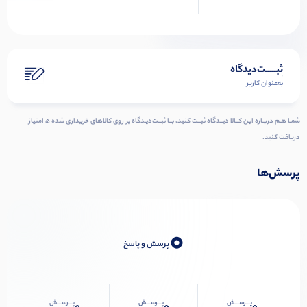
ثبـــــت‌دیدگاه
به‌عنوان کاربر
شمـا هـم دربـاره ایـن کــالا دیــدگاه ثبــت کنید، بــا ثبــت‌دیـدگاه بر روی کالاهای خریداری شده ۵ امتیاز
دریافت کنید.
پرسش‌ها
0
پرسش و پاسخ
پـــرســـش
پـــرســـش
پـــرســـش