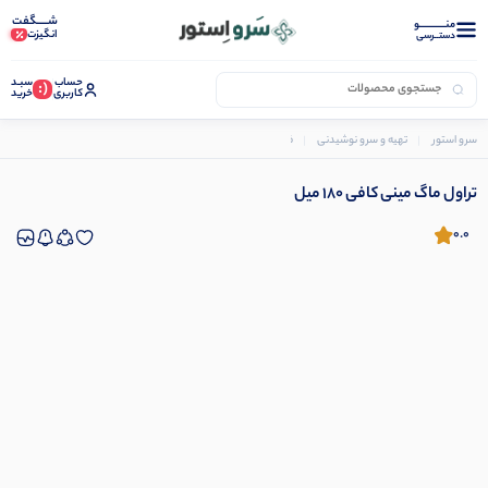
شـــــگفت
منــــــــــــو
انگیزت
دستــرسی
حساب
سبـد
(:
کاربری
خرید
سرو استور
تهیه و سرو نوشیدنی
فلاسک و تراول ماگ
تراول ماگ مینی کافی 180 میل
تراول ماگ مینی کافی 180 میل
0.0