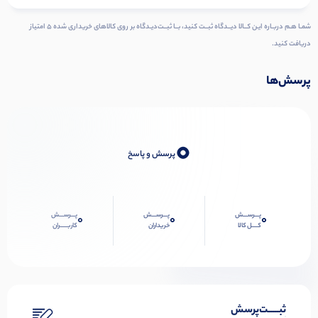
شمـا هـم دربـاره ایـن کــالا دیــدگاه ثبــت کنید، بــا ثبــت‌دیـدگاه بر روی کالاهای خریداری شده ۵ امتیاز
دریافت کنید.
پرسش‌ها
0
پرسش و پاسخ
پـــرســـش
پـــرســـش
پـــرســـش
0
0
0
کــــل کالا
خریداران
کاربـــــران
ثبـــــت‌پرسش