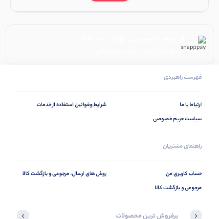
هر قسط با اسنپ‌پی:
تومان
270,000
۴ قسط ماهانه. بدون سود، چک و ضامن.
فهرست راهبردی
ارتباط با ما
شرایط وقوانین استفاده از خدمات
سیاست حریم خصوصی
راهنمای مشتریان
حساب کاربری من
روش های ارسال، مرجوعی و بازگشت کالا
مرجوعی و بازگشت کالا
پرفروش ترین محصولات
آخرین محصول