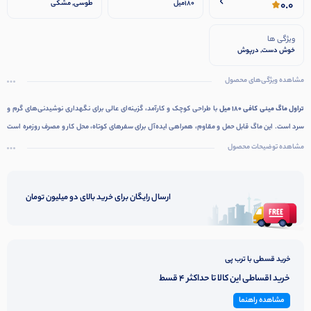
0.0
180میل
طوسی, مشکی
ویژگی ها
خوش دست, درپوش
ضدنشت
مشاهده ویژگی‌های محصول
تراول ماگ مینی کافی 180 میل
با طراحی کوچک و کارآمد، گزینه‌ای عالی برای نگهداری نوشیدنی‌های گرم و
سرد است. این ماگ قابل حمل و مقاوم، همراهی ایده‌آل برای سفرهای کوتاه، محل کار و مصرف روزمره است
که کیفیت و طعم نوشیدنی را حفظ می‌کند.
مشاهده توضیحات محصول
ارسال رایگان برای خرید بالای دو میلیون تومان
خرید قسطی با ترب پی
خرید اقساطی این کالا تا حداکثر 4 قسط
مشاهده راهنما