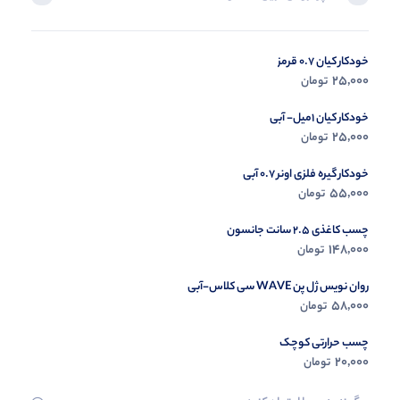
خودکار کیان 0.7 قرمز
در حال ب
25,000
تومان
مشاه
خودکار کیان 1میل- آبی
25,000
تومان
خودکار گیره فلزی اونر 0.7 آبی
55,000
تومان
چسب کاغذی 2.5 سانت جانسون
148,000
تومان
روان نویس ژل پن WAVE سی کلاس-آبی
58,000
تومان
چسب حرارتی کوچک
20,000
تومان