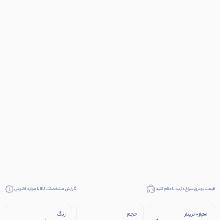
قیمت بهتری سراغ دارید ، اعلام کنید
گزارش مشخصات کالا یا موارد قانونی
حجم
رنگ
امتیاز 0 خریدار