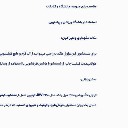
مناسب برای مدرسه، دانشگاه و کتابخانه
استفاده در باشگاه ورزشی و پیاده‌روی
نکات نگهداری و تمیز کردن:
برای شستشوی این تراول ماگ، به راحتی می‌توانید از آب گرم و مایع ظرفشویی 
طولانی‌مدت کیفیت چاپ، از شستشو با ماشین ظرفشویی یا استفاده از وسایل
سخن پایانی:
تراول ماگ پیشی 350 میل با کد مدل
BW1240
، ترکیبی کامل از
عملکرد، کیفی
دنبال یک لیوان مسافرتی
خوش‌طرح، باکیفیت و کاربردی
هستید که در هر مکا