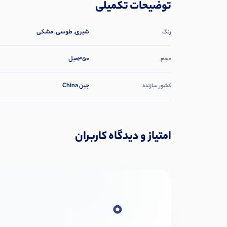
توضیحات تکمیلی
شیری, طوسی, مشکی
رنگ
350میل
حجم
چین China
کشور سازنده
امتیاز و دیدگاه کاربران
0