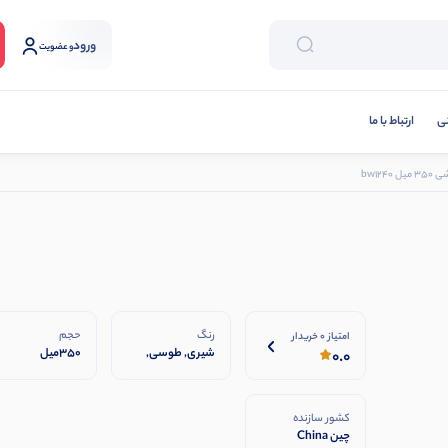
ورود
و عضویت
نی
ارتباط با ما
bw1240
رنگ
حجم
امتیاز 0 خریدار
شیری, طوسی,
350میل
0.0
مشکی
کشور سازنده
چین China