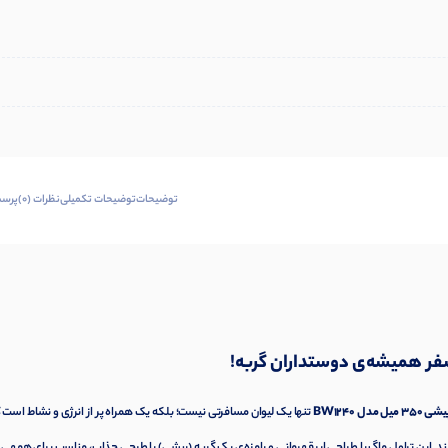
توضیحات
توضیحات تکمیلی
نظرات (0)
پرسش
 مدل BW1240
تنها یک لیوان مسافرتی نیست؛ بلکه یک همراه پر از انرژی و نشاط است 
ند. این تراول ماگ با طراحی ابرقهرمانی و بامزه‌ی یک گربه (پیشی) با طرحی جذاب، مناسب برای همهی