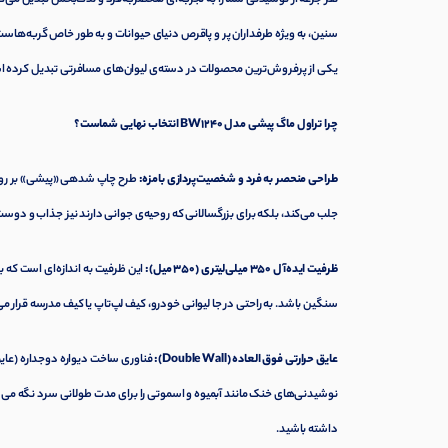
سنین، به ویژه طرفداران پر و پاقرص دنیای حیوانات و به طور خاص گربه‌هاست.
یکی از پرفروش‌ترین محصولات در دسته‌ی لیوان‌های مسافرتی تبدیل کرده 
چرا تراول ماگ پیشی مدل BW1240 انتخاب نهایی شماست؟
طراحی منحصر به فرد و شخصیت‌پردازی بامزه:
طرح چاپ شدهی «پیشی» بر روی ب
جلب می‌کند، بلکه برای بزرگسالانی که روحیه‌ی جوانی دارند نیز جذاب و 
ظرفیت ایده‌آل 350 میلی‌لیتری (350 میل):
این ظرفیت به اندازه‌ای است که ب
سنگین باشد. به راحتی در جا لیوانی خودرو، کیف لپ‌تاپ یا کیف مدرسه قرار می
عایق حرارتی فوق العاده (Double Wall):
نوشیدنی‌های خنک مانند آبمیوه و اسموتی را برای مدت طولانی سرد نگه می‌
داشته باشید.