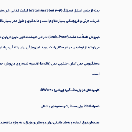
بدنه از جنس استیل ضدزنگ (Stainless Steel 304) با کیفیت غذایی:
این متر
ضربات جزئی و فرورفتگی بسیار مقاوم است و ماندگاری و طول عمر بسیار بالای
درپوش کاملاً ضد نشت (Leak-Proof):
طراحی هوشمندانهی درپوش این ماگ با
می‌توانید از نوشیدن در هر مکانی لذت ببرید. این ویژگی برای رانندگی، پیاده‌روی یا قرار دادن د
دستگیرهی حمل آسان:
حلقهی حمل (Handle) تعبیه شده رو
است.
کاربردهای تراول ماگ گربه (پیشی) BW1240:
همراه ideal برای مسافرت و سفرهای جاده‌ای
هدیه‌ای فوق العاده و به یاد ماندنی برای دوستان و عزیزان، به ویژه علاقه‌مندا