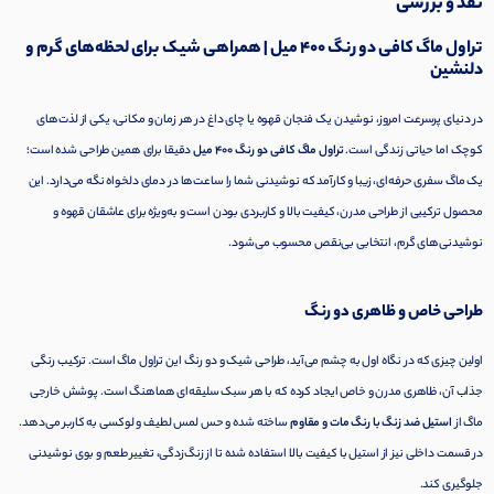
نقد و بررسی
تراول ماگ کافی دو رنگ ۴۰۰ میل | همراهی شیک برای لحظه‌های گرم و
دلنشین
در دنیای پرسرعت امروز، نوشیدن یک فنجان قهوه یا چای داغ در هر زمان و مکانی، یکی از لذت‌های
کوچک اما حیاتی زندگی است.
تراول ماگ کافی دو رنگ ۴۰۰ میل
دقیقا برای همین طراحی شده است؛
یک ماگ سفری حرفه‌ای، زیبا و کارآمد که نوشیدنی شما را ساعت‌ها در دمای دلخواه نگه می‌دارد. این
محصول ترکیبی از طراحی مدرن، کیفیت بالا و کاربردی بودن است و به‌ویژه برای عاشقان قهوه و
نوشیدنی‌های گرم، انتخابی بی‌نقص محسوب می‌شود.
طراحی خاص و ظاهری دو رنگ
اولین چیزی که در نگاه اول به چشم می‌آید، طراحی شیک و دو رنگ این تراول ماگ است. ترکیب رنگی
جذاب آن، ظاهری مدرن و خاص ایجاد کرده که با هر سبک سلیقه‌ای هماهنگ است. پوشش خارجی
ماگ از
استیل ضد زنگ با رنگ مات و مقاوم
ساخته شده و حس لمس لطیف و لوکسی به کاربر می‌دهد.
در قسمت داخلی نیز از استیل با کیفیت بالا استفاده شده تا از زنگ‌زدگی، تغییر طعم و بوی نوشیدنی
جلوگیری کند.