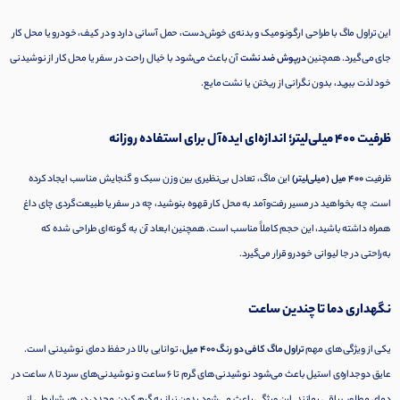
این تراول ماگ با طراحی ارگونومیک و بدنه‌ی خوش‌دست، حمل آسانی دارد و در کیف، خودرو یا محل کار
جای می‌گیرد. همچنین
درپوش ضد نشت
آن باعث می‌شود با خیال راحت در سفر یا محل کار از نوشیدنی
خود لذت ببرید، بدون نگرانی از ریختن یا نشت مایع.
ظرفیت ۴۰۰ میلی‌لیتر؛ اندازه‌ای ایده‌آل برای استفاده روزانه
ظرفیت
۴۰۰ میل (میلی‌لیتر)
این ماگ، تعادل بی‌نظیری بین وزن سبک و گنجایش مناسب ایجاد کرده
است. چه بخواهید در مسیر رفت‌و‌آمد به محل کار قهوه بنوشید، چه در سفر یا طبیعت‌گردی چای داغ
همراه داشته باشید، این حجم کاملاً مناسب است. همچنین ابعاد آن به گونه‌ای طراحی شده که
به‌راحتی در جا لیوانی خودرو قرار می‌گیرد.
نگهداری دما تا چندین ساعت
یکی از ویژگی‌های مهم
تراول ماگ کافی دو رنگ ۴۰۰ میل
، توانایی بالا در حفظ دمای نوشیدنی است.
عایق دوجداره‌ی استیل باعث می‌شود نوشیدنی‌های گرم تا ۶ ساعت و نوشیدنی‌های سرد تا ۸ ساعت در