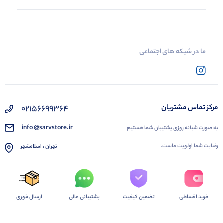
ما در شبکه های اجتماعی
02156699364
مرکز تماس مشتریان
info @sarvstore.ir
به صورت شبانه روزی پشتیبان شما هستیم
رضایت شما اولویت ماست.
تهران ، اسلامشهر
خرید اقساطی
تضمین کیفیت
پشتیبانی عالی
ارسال فوری