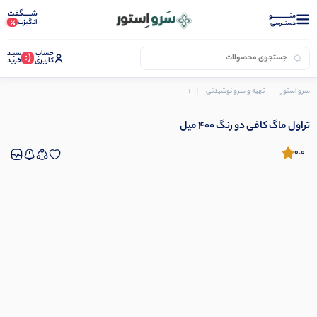
شـــــگفت
منــــــــــــو
انگیزت
دستــرسی
حساب
سبـد
(:
کاربری
خرید
سرو استور
تهیه و سرو نوشیدنی
فلاسک و تراول ماگ
تراول ماگ کافی دو رنگ 400 میل
تراول ماگ کافی دو رنگ 400 میل
0.0