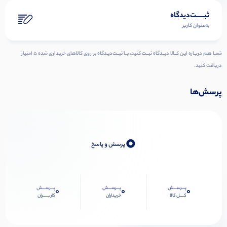
ثبـــــت‌دیدگاه
به‌عنوان کاربر
شمـا هـم دربـاره ایـن کــالا دیــدگاه ثبــت کنید، بــا ثبــت‌دیـدگاه بر روی کالاهای خریداری شده ۵ امتیاز
دریافت کنید.
پرسش‌ها
0
پرسش و پاسخ
پـــرســـش
پـــرســـش
پـــرســـش
0
0
0
کــــل کالا
خریداران
کاربـــــران