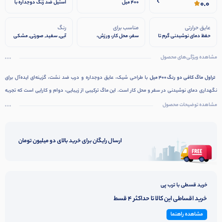
0.0
400 میل
استیل ضد زنگ دوجداره با
کیفیت بالا
عایق حرارتی
مناسب برای
رنگ
حفظ دمای نوشیدنی گرم تا
سفر، محل کار، ورزش،
آبی, سفید, صورتی, مشکی
۶ ساعت و سرد تا ۸ ساعت
طبیعت‌گردی و استفاده
روزانه
مشاهده ویژگی‌های محصول
تراول ماگ کافی دو رنگ ۴۰۰ میل
با طراحی شیک، عایق دوجداره و درب ضد نشت، گزینه‌ای ایده‌آل برای
نگهداری دمای نوشیدنی در سفر و محل کار است. این ماگ ترکیبی از زیبایی، دوام و کارایی است که تجربه
نوشیدن قهوه را لذت‌بخش‌تر می‌کند.
مشاهده توضیحات محصول
ارسال رایگان برای خرید بالای دو میلیون تومان
خرید قسطی با ترب پی
خرید اقساطی این کالا تا حداکثر 4 قسط
مشاهده راهنما