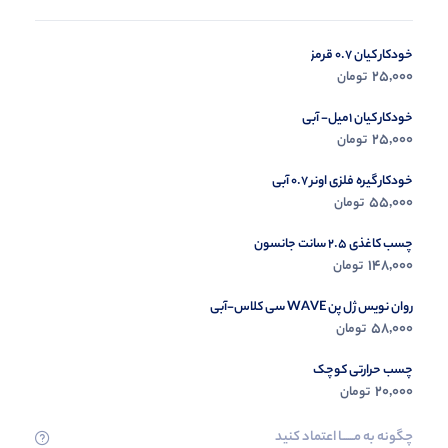
خودکار کیان 0.7 قرمز
در حال ب
25,000
تومان
مشاه
خودکار کیان 1میل- آبی
25,000
تومان
خودکار گیره فلزی اونر 0.7 آبی
55,000
تومان
چسب کاغذی 2.5 سانت جانسون
148,000
تومان
روان نویس ژل پن WAVE سی کلاس-آبی
58,000
تومان
چسب حرارتی کوچک
20,000
تومان
چگونه به مــــــا اعتماد کنید