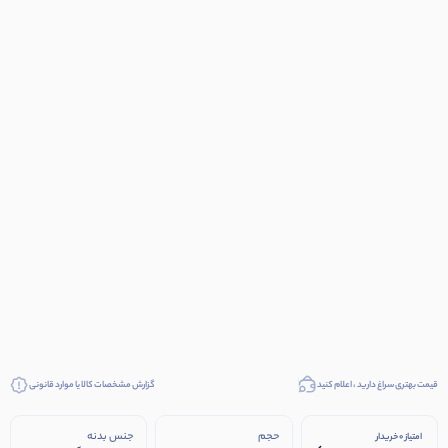
قیمت بهتری سراغ دارید ، اعلام کنید
گزارش مشخصات کالا یا موارد قانونی
حجم
جنس بدنه
امتیاز 0 خریدار