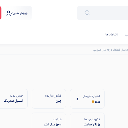
ورود
و عضویت
نی
ارتباط با ما
کشور سازنده
جنس بدنه
امتیاز 0 خریدار
چین
استیل ضدزنگ
0.0
نگهداری دما
ظرفیت
5 تا 7 ساعت
500 میلی‌لیتر