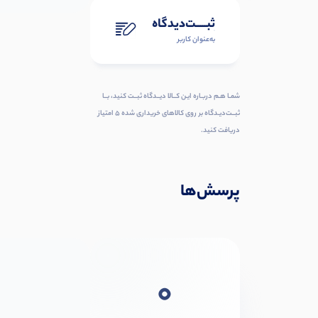
ثبـــــت‌دیدگاه
به‌عنوان کاربر
شمـا هـم دربـاره ایـن کــالا دیــدگاه ثبــت کنید، بــا
ثبــت‌دیـدگاه بر روی کالاهای خریداری شده ۵ امتیاز
دریافت کنید.
پرسش‌ها
0