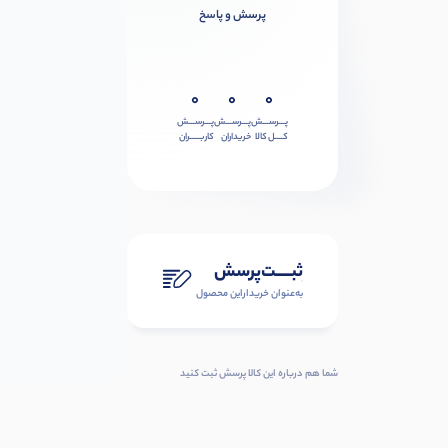
پرسش و پاسخ
0
0
0
پـــرســـش
پـــرســـش
پـــرســـش
کــــل کالا
خریداران
کاربـــــران
ثبـــــت‌پرسش
به‌عنوان ‌خریدار‌این‌ محصول
شما هم درباره این کالا پرسش ثبت کنید