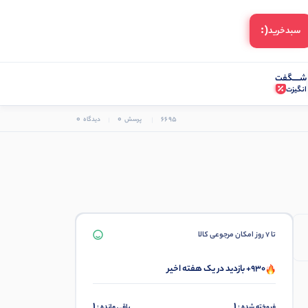
(:
سبد‌خرید
شـــــگفت
انگیزت
0
0
6695
پرسش
دیدگاه
تا 7 روز امکان مرجوعی کالا
930+ بازدید در یک هفته اخیر
1
1
فروخته شده :
باقی مانده :