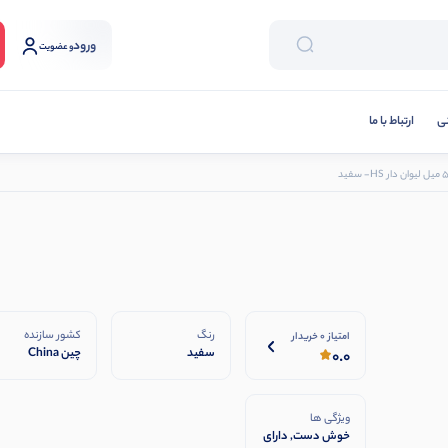
ورود
و عضویت
نی
ارتباط با ما
رنگ
کشور سازنده
امتیاز 0 خریدار
سفید
چین China
0.0
ویژگی ها
خوش دست, دارای