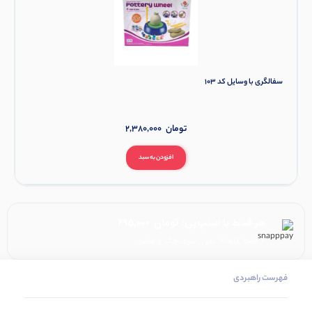
سفالگری با وسایل کد 103
تومان
2,380,000
افزودن به سبد
هر قسط با اسنپ‌پی:
تومان
695,000
۴ قسط ماهانه. بدون سود، چک و ضامن.
فهرست راهبردی