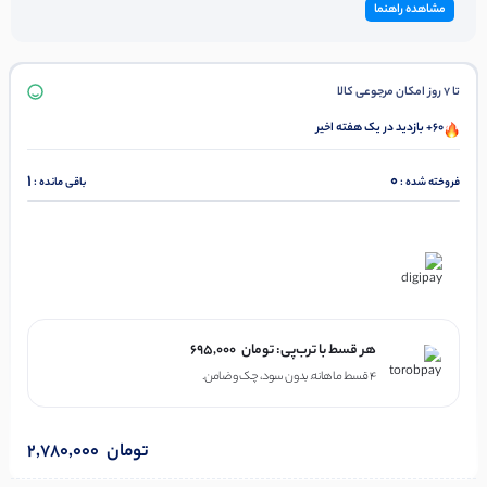
مشاهده راهنما
تا 7 روز امکان مرجوعی کالا
60+ بازدید در یک هفته اخیر
1
0
فروخته شده :
باقی مانده :
در ۴ قسط با دیجی‌پی
هر قسط با ترب‌پی:
تومان
695,000
۴ قسط ماهانه. بدون سود، چک و ضامن.
تومان
2,780,000