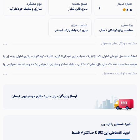
منبع تغذیه
نوع عملکرد
امتیاز 0 خریدار
0.0
باتری قابل شارژ
شارژی و شلیک خودکار آب (
مسلسل )
رده سنی
مناسب برای
مناسب برای کودکان 6 سال
بازی در حیاط، پارک، استخر،
به بالا
ساحل و فضای باز
مشاهده ویژگی‌های محصول
تفنگ مسلسل آبپاش شارژی کد 1361 یک اسباب‌بازی هیجان‌انگیز با شلیک خودکار آب، باتری شارژی و مخزن با
ظرفیت مناسب است که برای بازی‌های تابستانی، حیاط، استخر و فضای باز طراحی شده و ساعت‌ها سرگرمی را
برای کودکان و نوجوانان فراهم می‌کند.
مشاهده توضیحات محصول
ارسال رایگان برای خرید بالای دو میلیون تومان
خرید قسطی با ترب پی
خرید اقساطی این کالا تا حداکثر 4 قسط