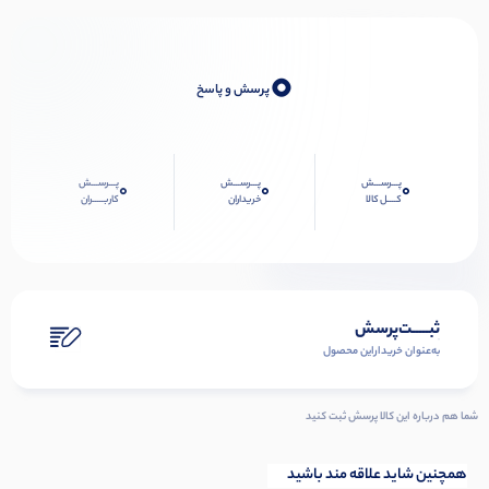
0
پرسش و پاسخ
پـــرســـش
پـــرســـش
پـــرســـش
0
0
0
کــــل کالا
خریداران
کاربـــــران
ثبـــــت‌پرسش
به‌عنوان ‌خریدار‌این‌ محصول
شما هم درباره این کالا پرسش ثبت کنید
همچنین شاید علاقه مند باشید