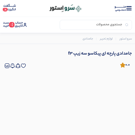
شـــــگفت
منــــــــــــو
انگیزت
دستــرسی
حساب
سبـد
(:
کاربری
خرید
سرو استور
لوازم تحریر
جامدادی
جامدادی پارچه ای پیکاسو سه زیپ f3
جامدادی پارچه ای پیکاسو سه زیپ f3
0.0