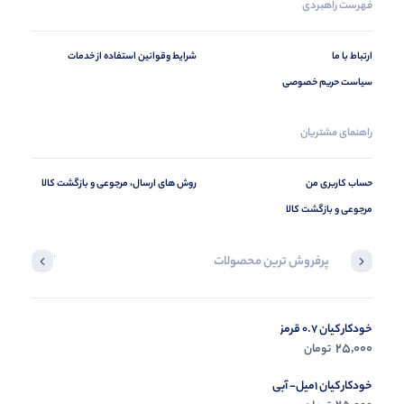
فهرست راهبردی
ارتباط با ما
شرایط وقوانین استفاده از خدمات
سیاست حریم خصوصی
راهنمای مشتریان
حساب کاربری من
روش های ارسال، مرجوعی و بازگشت کالا
مرجوعی و بازگشت کالا
پرفروش ترین محصولات
آخرین محصول
خودکار کیان 0.7 قرمز
در حال ب
25,000
تومان
مشاه
خودکار کیان 1میل- آبی