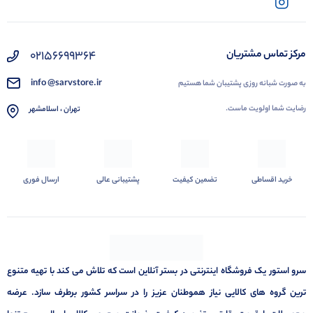
02156699364
مرکز تماس مشتریان
info @sarvstore.ir
به صورت شبانه روزی پشتیبان شما هستیم
رضایت شما اولویت ماست.
تهران ، اسلامشهر
خرید اقساطی
تضمین کیفیت
پشتیبانی عالی
ارسال فوری
سرو استور یک فروشگاه اینترنتی در بستر آنلاین است که تلاش می کند با تهیه متنوع
ترین گروه های کالایی نیاز هموطنان عزیز را در سراسر کشور برطرف سازد. عرضه