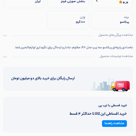
0.0
بنفش, صورتی, قرمز,
ایران
مشکی, ابی
برند
وزن
پیکاسو
100 گرم
مشاهده ویژگی‌های محصول
جامدادی پارچه‌ای پیکاسو سه زیپ مدل F3، مقاوم، جادار و ایده‌آل برای نگهداری لوازم‌التحریر شما.
مشاهده توضیحات محصول
ارسال رایگان برای خرید بالای دو میلیون تومان
خرید قسطی با ترب پی
خرید اقساطی این کالا تا حداکثر 4 قسط
مشاهده راهنما