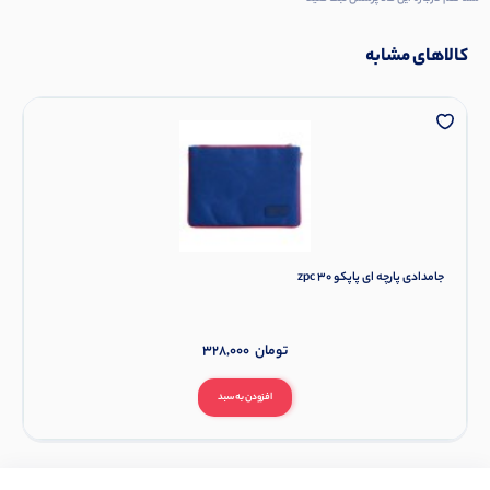
کالاهای مشابه
جامدادی پارچه ای پاپکو zpc 30
تومان
328,000
افزودن به سبد