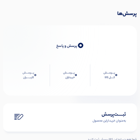
پرسش‌ها
0
پرسش و پاسخ
پـــرســـش
پـــرســـش
پـــرســـش
0
0
0
کــــل کالا
خریداران
کاربـــــران
ثبـــــت‌پرسش
به‌عنوان ‌خریدار‌این‌ محصول
شما هم درباره این کالا پرسش ثبت کنید