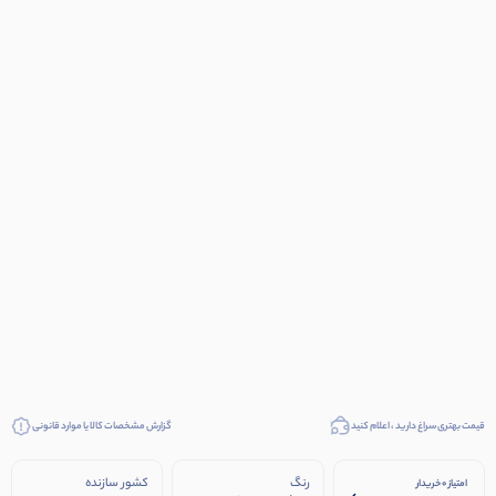
قیمت بهتری سراغ دارید ، اعلام کنید
گزارش مشخصات کالا یا موارد قانونی
رنگ
کشور سازنده
امتیاز 0 خریدار