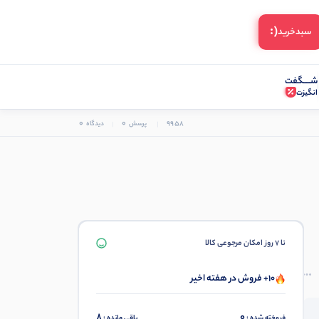
(:
سبد‌خرید
شـــــگفت
انگیزت
0
0
9958
پرسش
دیدگاه
تا 7 روز امکان مرجوعی کالا
10+ فروش در هفته اخیر
8
0
فروخته شده :
باقی مانده :