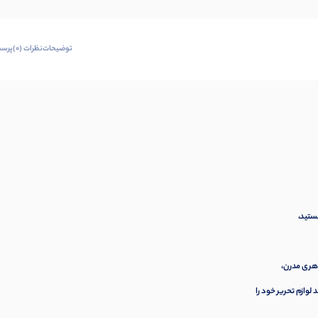
توضیحات
نظرات (0)
پرسش
ستید،
اهری مدرن،
وازم تحریر خود را