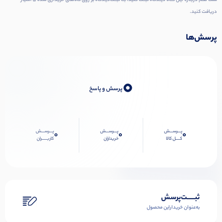
شمـا هـم دربـاره ایـن کــالا دیــدگاه ثبــت کنید، بــا ثبــت‌دیـدگاه بر روی کالاهای خریداری شده ۵ امتیاز
دریافت کنید.
پرسش‌ها
0
پرسش و پاسخ
پـــرســـش
پـــرســـش
پـــرســـش
0
0
0
کــــل کالا
خریداران
کاربـــــران
ثبـــــت‌پرسش
به‌عنوان ‌خریدار‌این‌ محصول