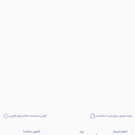
قیمت بهتری سراغ دارید ، اعلام کنید
گزارش مشخصات کالا یا موارد قانونی
برند
کشور سازنده
امتیاز 0 خریدار