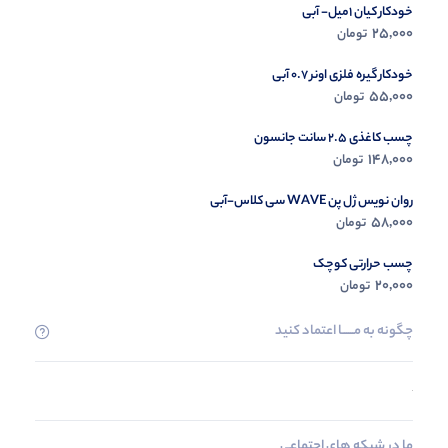
خودکار کیان 1میل- آبی
25,000
تومان
خودکار گیره فلزی اونر 0.7 آبی
55,000
تومان
چسب کاغذی 2.5 سانت جانسون
148,000
تومان
روان نویس ژل پن WAVE سی کلاس-آبی
58,000
تومان
چسب حرارتی کوچک
20,000
تومان
چگونه به مــــــا اعتماد کنید
ما در شبکه های اجتماعی