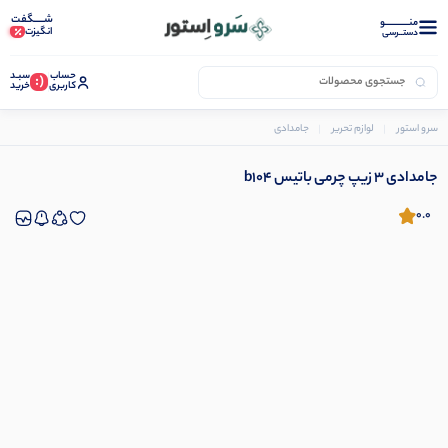
شـــــگفت
منــــــــــــو
انگیزت
دستــرسی
حساب
سبـد
(:
کاربری
خرید
سرو استور
لوازم تحریر
جامدادی
جامدادی 3 زیپ چرمی باتیس b104
جامدادی 3 زیپ چرمی باتیس b104
0.0