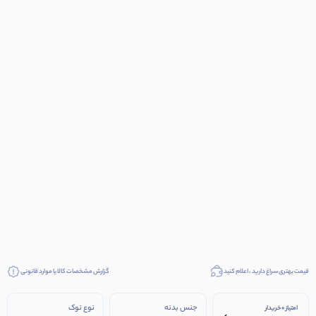
قیمت بهتری سراغ دارید ، اعلام کنید
گزارش مشخصات کالا یا موارد قانونی
جنس بدنه
نوع نوک
امتیاز 0 خریدار