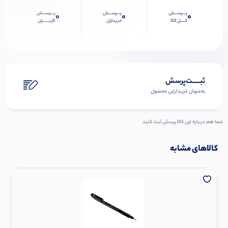
پـــرســـش
پـــرســـش
پـــرســـش
0
0
0
کــــل کالا
خریداران
کاربـــــران
ثبـــــت‌پرسش
به‌عنوان ‌خریدار‌این‌ محصول
شما هم درباره این کالا پرسش ثبت کنید
کالاهای مشابه