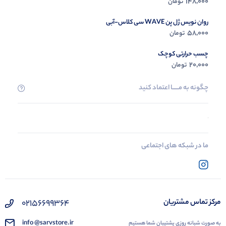
148,000
تومان
روان نویس ژل پن WAVE سی کلاس-آبی
58,000
تومان
چسب حرارتی کوچک
20,000
تومان
چگونه به مــــــا اعتماد کنید
ما در شبکه های اجتماعی
02156699364
مرکز تماس مشتریان
info @sarvstore.ir
به صورت شبانه روزی پشتیبان شما هستیم