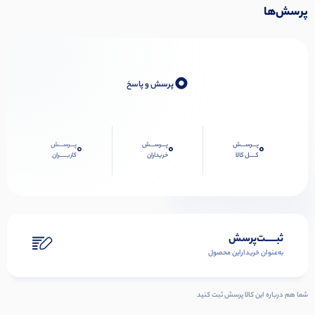
پرسش‌ها
0
پرسش و پاسخ
پـــرســـش
پـــرســـش
پـــرســـش
0
0
0
کــــل کالا
خریداران
کاربـــــران
ثبـــــت‌پرسش
به‌عنوان ‌خریدار‌این‌ محصول
شما هم درباره این کالا پرسش ثبت کنید