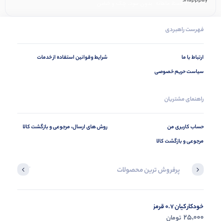
۴ قسط ماهانه. بدون سود، چک و ضامن.
فهرست راهبردی
ارتباط با ما
شرایط وقوانین استفاده از خدمات
سیاست حریم خصوصی
راهنمای مشتریان
حساب کاربری من
روش های ارسال، مرجوعی و بازگشت کالا
مرجوعی و بازگشت کالا
پرفروش ترین محصولات
آخرین محصول
خودکار کیان 0.7 قرمز
در حال ب
25,000
تومان
مشاه