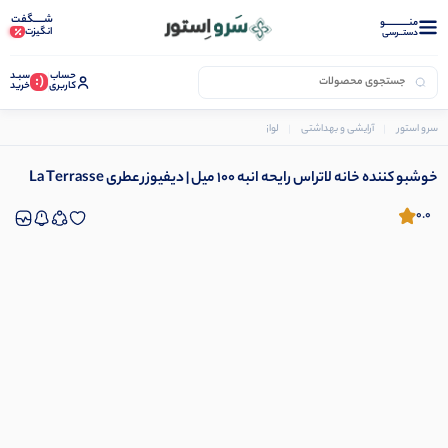
شـــــگفت
منــــــــــــو
انگیزت
دستــرسی
حساب
سبـد
(:
کاربری
خرید
سرو استور
آرایشی و بهداشتی
لوازم بهداشتی
خوشبو کننده خانه لاتراس رایحه انبه 100 میل | دیفیوزر عطری La Terrasse
خوشبو کننده خانه لاتراس رایحه انبه 100 میل | دیفیوزر عطری La Terrasse
0.0