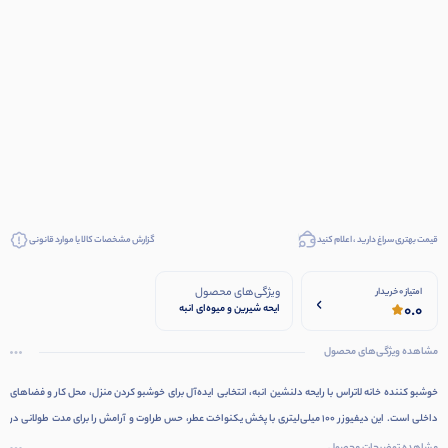
قیمت بهتری سراغ دارید ، اعلام کنید
گزارش مشخصات کالا یا موارد قانونی
ویژگی‌های محصول
امتیاز 0 خریدار
0.0
ایحه شیرین و میوه‌ای انبه
حجم 100 میلی‌لیتر پخش
یکنواخت و ماندگار رایحه
مشاهده ویژگی‌های محصول
بدون نیاز به برق یا باتری
دارای چوب‌های پخش‌کننده
عطر مناسب منزل، محل کار،
خوشبو کننده خانه لاتراس با رایحه دلنشین انبه، انتخابی ایده‌آل برای خوشبو کردن منزل، محل کار و فضاهای
فروشگاه و سالن‌های
داخلی است. این دیفیوزر 100 میلی‌لیتری با پخش یکنواخت عطر، حس طراوت و آرامش را برای مدت طولانی در
زیبایی طراحی شیک و
دکوراتیو
محیط ایجاد می‌کند.