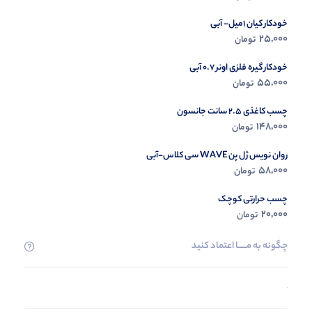
خودکار کیان 1میل- آبی
25,000
تومان
خودکار گیره فلزی اونر 0.7 آبی
55,000
تومان
چسب کاغذی 2.5 سانت جانسون
148,000
تومان
روان نویس ژل پن WAVE سی کلاس-آبی
58,000
تومان
چسب حرارتی کوچک
20,000
تومان
چگونه به مــــــا اعتماد کنید