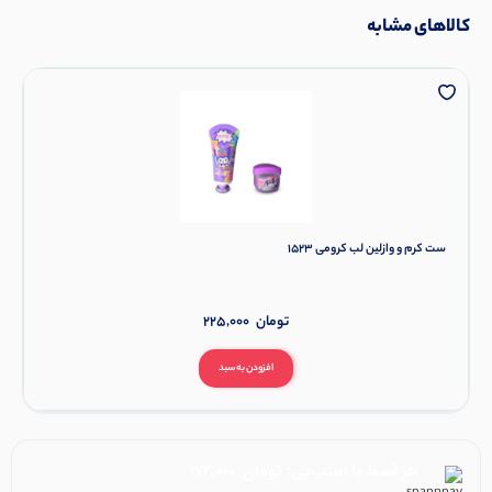
کالاهای مشابه
ست کرم و وازلین لب کرومی 1523
تومان
225,000
افزودن به سبد
هر قسط با اسنپ‌پی:
تومان
172,000