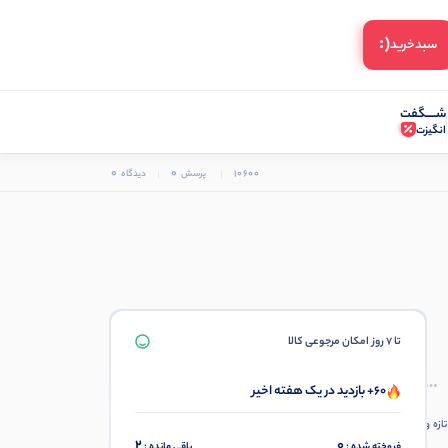
(:
سبد‌خرید
شـــــگفت
انگیزت
0
0
10600
پرسش
دیدگاه
تا 7 روز امکان مرجوعی کالا
60+ بازدید در یک هفته اخیر
ازه و
2
0
فروخته شده :
باقی مانده :