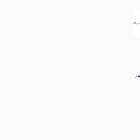
‌ها
از