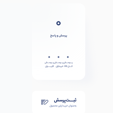
0
پرسش و پاسخ
0
0
0
پـــرســـش
پـــرســـش
پـــرســـش
کــــل کالا
خریداران
کاربـــــران
ثبـــــت‌پرسش
به‌عنوان ‌خریدار‌این‌ محصول