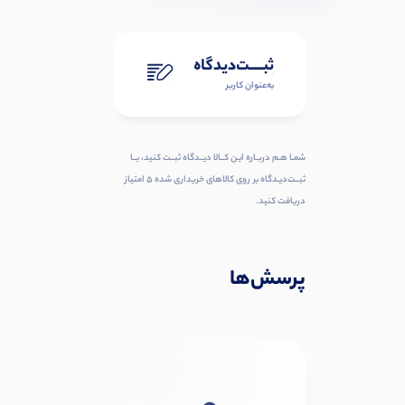
ثبـــــت‌دیدگاه
به‌عنوان کاربر
شمـا هـم دربـاره ایـن کــالا دیــدگاه ثبــت کنید، بــا
ثبــت‌دیـدگاه بر روی کالاهای خریداری شده ۵ امتیاز
دریافت کنید.
پرسش‌ها