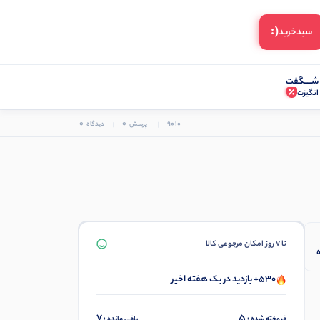
(:
سبد‌خرید
شـــــگفت
انگیزت
0
0
9010
پرسش
دیدگاه
تا 7 روز امکان مرجوعی کالا
530+ بازدید در یک هفته اخیر
7
5
فروخته شده :
باقی مانده :