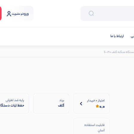
ورود
و عضویت
نی
ارتباط با ما
تگاه منگنه گلف S-30
برند
پایه ضد لغزش
امتیاز 0 خریدار
گلف
حفظ ثبات دستگاه
0.0
روی سطوح مختلف
و جلوگیری از
لغزش در هنگام
قابلیت استفاده
کار
آسان